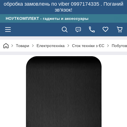
обробка замовлень по viber 0997174335 . Поганий
зв'язок!
НОУТКОМПЛЕКТ - гаджеты и аксессуары
Товари
Електротехніка
Сток техніки з ЄС
Побутов