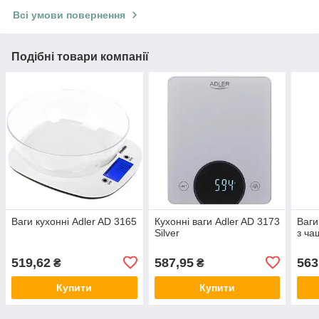
Всі умови повернення
Подібні товари компанії
Ваги кухонні Adler AD 3165
Кухонні ваги Adler AD 3173
Ваги
Silver
з ч
519,62
587,95
563
₴
₴
Купити
Купити