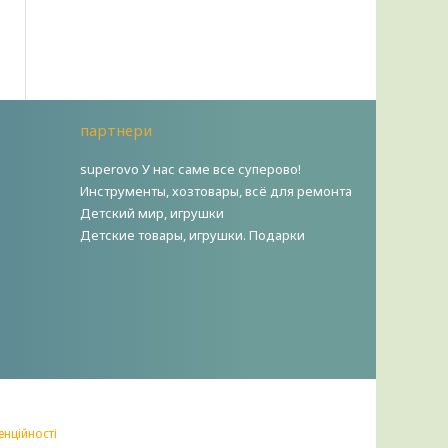
партнери
superovo У нас саме все суперово!
Инструменты, хозтовары, всё для ремонта
Детский мир, игрушки
Детские товары, игрушки. Подарки
енційності