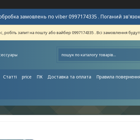
обробка замовлень по viber 0997174335 . Поганий зв'язок
 робіть запит на пошту або вайбер 0997174335 . Всі замовлення будут
сессуары
Статті
price
ПК
Доставка та оплата
Правила поверненн