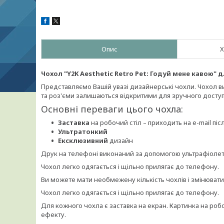
Опис
Х
Чохол "Y2K Aesthetic Retro Pet: Годуй мене кавою" д
Представляємо Вашій увазі дизайнерські чохли. Чохол вик
та роз'єми залишаються відкритими для зручного доступ
Основні переваги цього чохла:
Заставка
на робочий стіл – приходить на e-mail п
Ультратонкий
Ексклюзивний
дизайн
Друк на телефоні виконаний за допомогою ультрафіолето
Чохол легко одягається і щільно прилягає до телефону.
Ви можете мати необмежену кількість чохлів і змінюват
Чохол легко одягається і щільно прилягає до телефону.
Для кожного чохла є заставка на екран. Картинка на ро
ефекту.