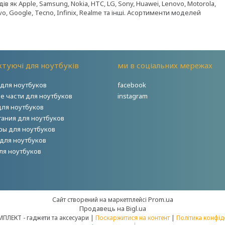
 як Apple, Samsung, Nokia, HTC, LG, Sony, Huawei, Lenovo, Motorola,
Vivo, Google, Tecno, Infinix, Realme та інші. Асортименти моделей
туючі для ноутбуків
ми в соціальних мережах
для ноутбуков
facebook
е части для ноутбуков
instagram
для ноутбуков
тания для ноутбуков
ры для ноутбуков
для ноутбуков
ля ноутбуков
Prom.ua
Сайт створений на маркетплейсі
Продавець на Bigl.ua
НОУТКОМПЛЕКТ - гаджети та аксесуари |
Поскаржитися на контент
|
Політика конфід