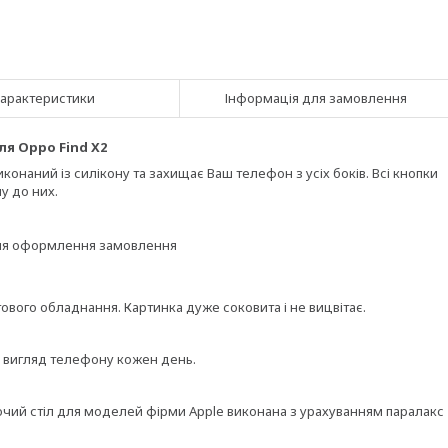
арактеристики
Інформація для замовлення
ля Oppo Find X2
онаний із силікону та захищає Ваш телефон з усіх боків. Всі кнопки
у до них.
ісля оформлення замовлення
вого обладнання. Картинка дуже соковита і не вицвітає.
и вигляд телефону кожен день.
бочий стіл для моделей фірми Apple виконана з урахуванням паралакс