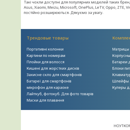
Такі чохли доступні для популярних моделей таких брендів
Asus, Xiaomi, Meizu, Microsoft, OnePlus, LeTV, Oppo, ZTE, 
постійно розширюються. Дякуємо за увагу.
Трендовые товары
Комплек
Портативні колонки
Матрицы 
Картини по номерам
Корпусны
Плойки для волосся
Батареи 
Кишені для жорстких дисків
Блоки пи
Захисне скло для смартфонів
Клавиату
Батареї для смартфонів
Шлейфы 
мікрофон для караоке
Кулеры д
Лайткуб, фотокуб. Для фото товарів
Маски для плавання