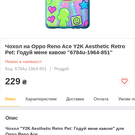
Чохол на Oppo Reno Ace Y2K Aesthetic Retro
Pet: Годуй мене кавою "6784u-1964-851"
Немає в наявності
Код: 6784u-1964-851
Роздріб
229
₴
Опис
Характеристики
Доставка
Оплата
Умови п
Опис
Чохол "Y2K Aesthetic Retro Pet: Годуй мене кавою" для
Oppo Reno Ace