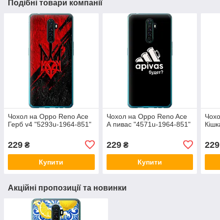
Подібні товари компанії
Чохол на Oppo Reno Ace
Чохол на Oppo Reno Ace
Чохо
Герб v4 "5293u-1964-851"
А пивас "4571u-1964-851"
Кішк
229
229
229
₴
₴
Купити
Купити
Акційні пропозиції та новинки