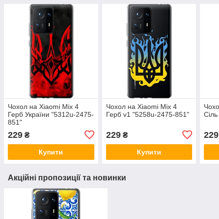
Чохол на Xiaomi Mix 4
Чохол на Xiaomi Mix 4
Чохо
Герб України "5312u-2475-
Герб v1 "5258u-2475-851"
Сіль
851"
229
229
229
₴
₴
Купити
Купити
Акційні пропозиції та новинки