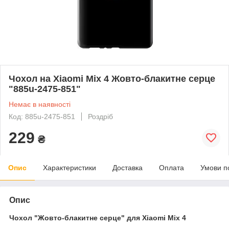
Чохол на Xiaomi Mix 4 Жовто-блакитне серце
"885u-2475-851"
Немає в наявності
Код: 885u-2475-851
Роздріб
229
₴
Опис
Характеристики
Доставка
Оплата
Умови п
Опис
Чохол "Жовто-блакитне серце" для Xiaomi Mix 4