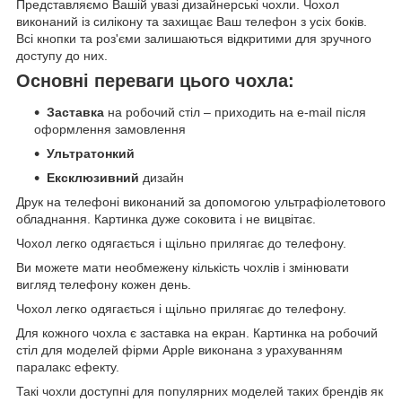
Представляємо Вашій увазі дизайнерські чохли. Чохол
виконаний із силікону та захищає Ваш телефон з усіх боків.
Всі кнопки та роз'єми залишаються відкритими для зручного
доступу до них.
Основні переваги цього чохла:
Заставка
на робочий стіл – приходить на e-mail після
оформлення замовлення
Ультратонкий
Ексклюзивний
дизайн
Друк на телефоні виконаний за допомогою ультрафіолетового
обладнання. Картинка дуже соковита і не вицвітає.
Чохол легко одягається і щільно прилягає до телефону.
Ви можете мати необмежену кількість чохлів і змінювати
вигляд телефону кожен день.
Чохол легко одягається і щільно прилягає до телефону.
Для кожного чохла є заставка на екран. Картинка на робочий
стіл для моделей фірми Apple виконана з урахуванням
паралакс ефекту.
Такі чохли доступні для популярних моделей таких брендів як