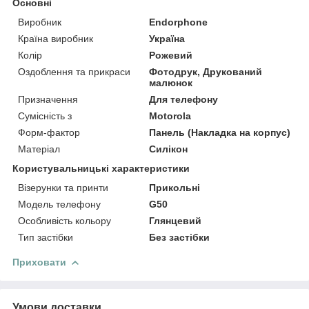
Основні
Виробник
Endorphone
Країна виробник
Україна
Колір
Рожевий
Оздоблення та прикраси
Фотодрук, Друкований
малюнок
Призначення
Для телефону
Сумісність з
Motorola
Форм-фактор
Панель (Накладка на корпус)
Матеріал
Силікон
Користувальницькі характеристики
Візерунки та принти
Прикольні
Модель телефону
G50
Особливість кольору
Глянцевий
Тип застібки
Без застібки
Приховати
Умови доставки