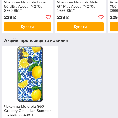
Чохол на Motorola Edge
Чохол на Motorola Moto
Чохо
50 Ultra Avocat "4270u-
G7 Play Avocat "4270u-
X50 
3760-851"
1656-851"
3866
229
229
229
₴
₴
Купити
Купити
Акційні пропозиції та новинки
Чохол на Motorola G50
Grocery Girl Italian Summer
"6766u-2354-851"