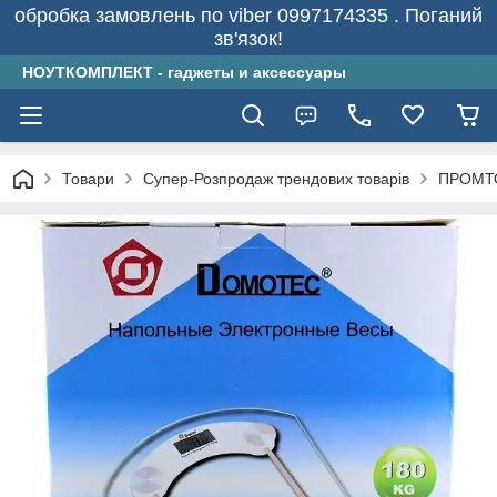
обробка замовлень по viber 0997174335 . Поганий
зв'язок!
НОУТКОМПЛЕКТ - гаджеты и аксессуары
Товари
Супер-Розпродаж трендових товарів
ПРОМТ