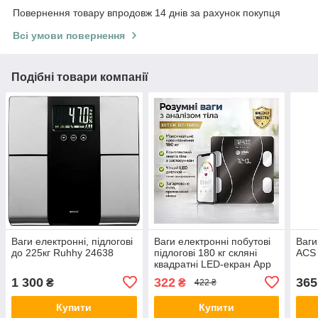
Повернення товару впродовж 14 днів за рахунок покупця
Всі умови повернення
Подібні товари компанії
Ваги електронні, підлогові
Ваги електронні побутові
Ваги
до 225кг Ruhhy 24638
підлогові 180 кг скляні
ACS 
квадратні LED-екран App
BITEK BT-1605
1 300
322
365
₴
₴
422 ₴
Купити
Купити