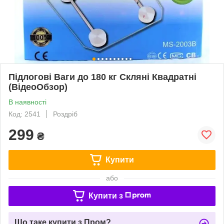
Підлогові Ваги до 180 кг Скляні Квадратні
(ВідеоОбзор)
В наявності
Код: 2541
Роздріб
299
₴
Купити
або
Купити з
Що таке купити з Пром?