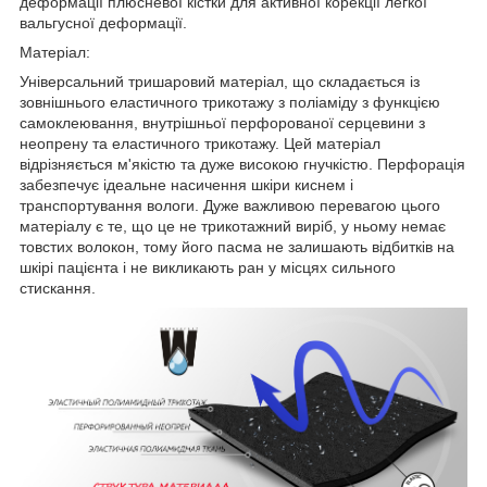
деформації плюсневої кістки для активної корекції легкої
вальгусної деформації.
Матеріал:
Універсальний тришаровий матеріал, що складається із
зовнішнього еластичного трикотажу з поліаміду з функцією
самоклеювання, внутрішньої перфорованої серцевини з
неопрену та еластичного трикотажу. Цей матеріал
відрізняється м'якістю та дуже високою гнучкістю. Перфорація
забезпечує ідеальне насичення шкіри киснем і
транспортування вологи. Дуже важливою перевагою цього
матеріалу є те, що це не трикотажний виріб, у ньому немає
товстих волокон, тому його пасма не залишають відбитків на
шкірі пацієнта і не викликають ран у місцях сильного
стискання.