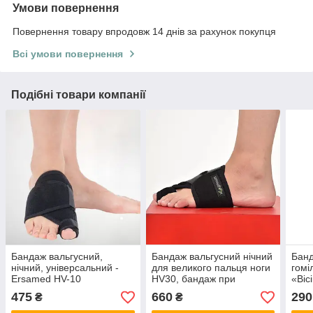
Умови повернення
Повернення товару впродовж 14 днів за рахунок покупця
Всі умови повернення
Подібні товари компанії
Бандаж вальгусний,
Бандаж вальгусний нічний
Банд
нічний, універсальний -
для великого пальця ноги
гомі
Ersamed HV-10
HV30, бандаж при
«Віс
вальгусній деформації на
400
475
660
290
₴
₴
праву ногу