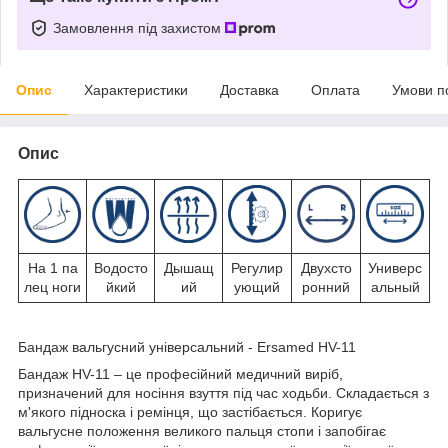
Замовлення під захистом
Опис
Характеристики
Доставка
Оплата
Умови п
Опис
На 1 па
Водосто
Дышащ
Регулир
Двухсто
Универс
лец ноги
йкий
ий
ующий
ронний
альный
Бандаж вальгусний універсальний - Ersamed HV-11
Бандаж HV-11 – це професійний медичний виріб,
призначений для носіння взуття під час ходьби. Складається з
м'якого підноска і ремінця, що застібається. Коригує
вальгусне положення великого пальця стопи і запобігає