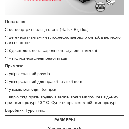
Показання:
∷ остеоартрит пальця стопи (Hallux Rigidus)
∷ дегенеративні зміни плюснефалангового суглоба великого
пальця стопи
∷ бурсит легкого та середнього ступеня тяжкості
∷ у післяопераційній реабілітації
Примітка:
∷ унірвесальний розмір
∷ універсальний для правої та лівої ноги
∷ у комплекті один бандаж
∷ виріб слід прати вручну в теплій воді з милом без віджиму
при температурі 40 ° C. Сушити при кімнатній температурі
Виробник: Туреччина
РАЗМЕРЫ
Универсальный