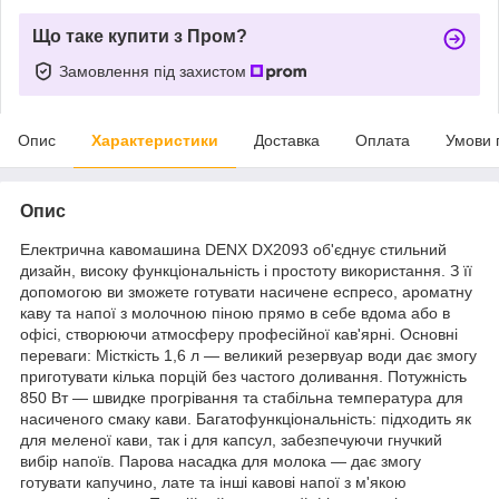
Що таке купити з Пром?
Замовлення під захистом
Опис
Характеристики
Доставка
Оплата
Умови 
Опис
Електрична кавомашина DENX DX2093 об'єднує стильний
дизайн, високу функціональність і простоту використання. З її
допомогою ви зможете готувати насичене еспресо, ароматну
каву та напої з молочною піною прямо в себе вдома або в
офісі, створюючи атмосферу професійної кав'ярні. Основні
переваги: Місткість 1,6 л — великий резервуар води дає змогу
приготувати кілька порцій без частого доливання. Потужність
850 Вт — швидке прогрівання та стабільна температура для
насиченого смаку кави. Багатофункціональність: підходить як
для меленої кави, так і для капсул, забезпечуючи гнучкий
вибір напоїв. Парова насадка для молока — дає змогу
готувати капучино, лате та інші кавові напої з м'якою