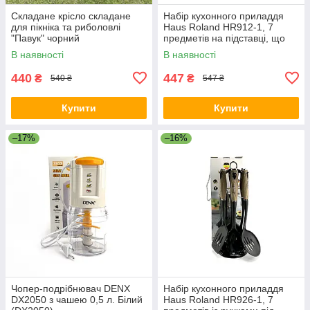
Складане крісло складане
Набір кухонного приладдя
для пікніка та риболовлі
Haus Roland HR912-1, 7
"Павук" чорний
предметів на підставці, що
обертається. Сірий (HR912-
В наявності
В наявності
1)
440
447
₴
₴
540 ₴
547 ₴
Купити
Купити
–17%
–16%
Чопер-подрібнювач DENX
Набір кухонного приладдя
DX2050 з чашею 0,5 л. Білий
Haus Roland HR926-1, 7