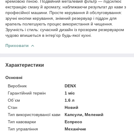
кремовою піною. Подвійний металевий фільтр — підсилює
екстракцію смаку й аромату, наближаючи результат до кави з
професійної машини. Просте керування й обслуговування:
зручні кнопки керування, знімний резервуар і піддон для
крапель полегшують процес використання й чищення.
Зручність і стиль: сучасний дизайн із прозорим резервуаром
чудово впишеться в інтер'єр будь-якої кухні.
Приховати
Характеристики
Основні
Виробник
DENX
Гарантійний термін
1 міс
Об`єм
1.6 л
Стан
Новий
Тип використовуваної кави
Капсули, Мелений
Тип кавоварки
Еспресо
Тип управління
Механічне