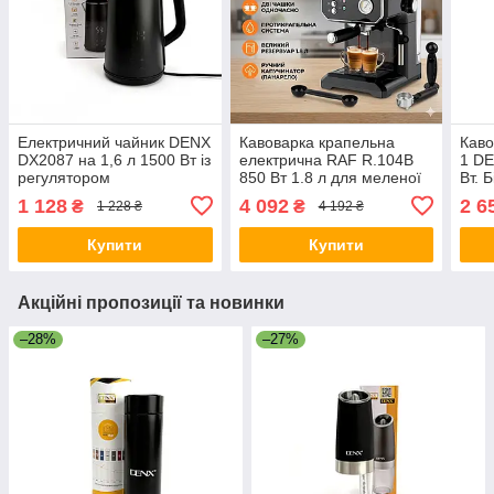
Електричний чайник DENX
Кавоварка крапельна
Каво
DX2087 на 1,6 л 1500 Вт із
електрична RAF R.104B
1 DE
регулятором
850 Вт 1.8 л для меленої
Вт. 
температури. Чорний
кави чорна
1 128
4 092
2 6
₴
₴
1 228 ₴
4 192 ₴
(DX2087)
Купити
Купити
Акційні пропозиції та новинки
–28%
–27%