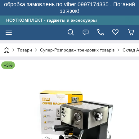
обробка замовлень по viber 0997174335 . Поганий
зв'язок!
НОУТКОМПЛЕКТ - гаджеты и аксессуары
Товари
Супер-Розпродаж трендових товарів
Склад А
–3%