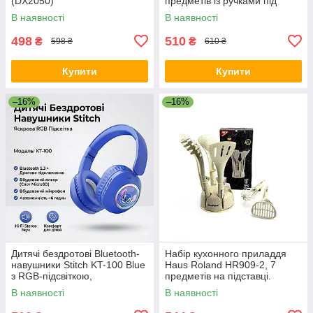
(DX2050)
предметів із ручками під
дерево. Чорний (HR926-1)
В наявності
В наявності
498
510
₴
₴
598 ₴
610 ₴
Купити
Купити
–16%
–16%
Дитячі бездротові Bluetooth-
Набір кухонного приладдя
навушники Stitch KT-100 Blue
Haus Roland HR909-2, 7
з RGB-підсвіткою,
предметів на підставці.
вбудованим мікрофоном і
Золотий (HR909-2)
В наявності
В наявності
слотом для карти пам'яті