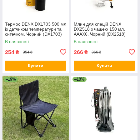
Термос DENX DX1703 500 мл
Млин для спецій DENX
із датчиком температури та
DX2518 з чашею 150 мл,
ситечком. Чорний (DX1703)
АААХ6. Чорний (DX2518)
В наявності
В наявності
254
266
₴
₴
354 ₴
366 ₴
Купити
Купити
–19%
–18%