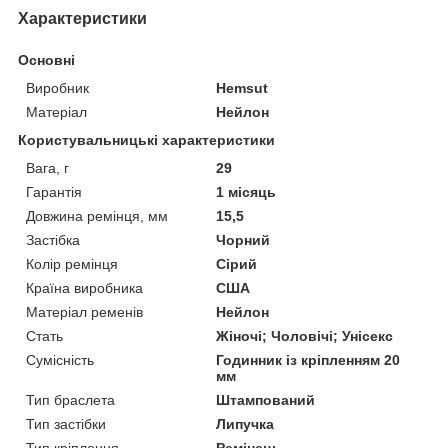
Характеристики
Основні
Виробник
Hemsut
Матеріал
Нейлон
Користувальницькі характеристики
Вага, г
29
Гарантія
1 місяць
Довжина ремінця, мм
15,5
Застібка
Чорний
Колір ремінця
Сірий
Країна виробника
США
Матеріал ременів
Нейлон
Стать
Жіночі; Чоловічі; Унісекс
Сумісність
Годинник із кріпленням 20
мм
Тип браслета
Штампований
Тип застібки
Липучка
Тип кріплення
Ремінець