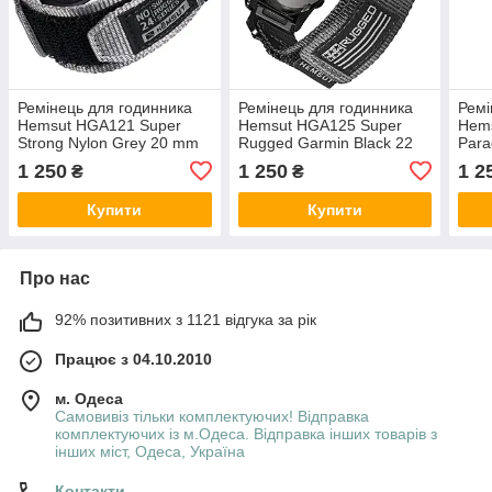
Ремінець для годинника
Ремінець для годинника
Ремі
Hemsut HGA121 Super
Hemsut HGA125 Super
Hem
Strong Nylon Grey 20 mm
Rugged Garmin Black 22
Para
mm
mm
1 250
1 250
1 2
₴
₴
Купити
Купити
Про нас
92% позитивних з 1121 відгука за рік
Працює з 04.10.2010
м. Одеса
Самовивіз тільки комплектуючих! Відправка
комплектуючих із м.Одеса. Відправка інших товарів з
інших міст, Одеса, Україна
Контакти