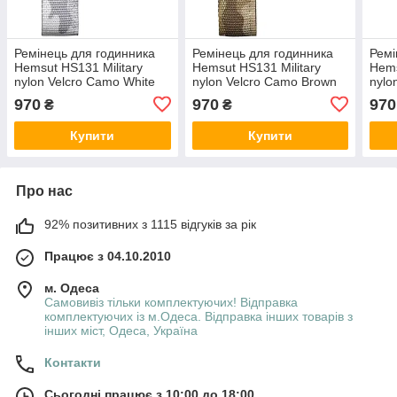
Ремінець для годинника
Ремінець для годинника
Ремі
Hemsut HS131 Military
Hemsut HS131 Military
Hems
nylon Velcro Camo White
nylon Velcro Camo Brown
nylo
20 mm
20 mm
22 
970
970
970
₴
₴
Купити
Купити
Про нас
92% позитивних з 1115 відгуків за рік
Працює з 04.10.2010
м. Одеса
Самовивіз тільки комплектуючих! Відправка
комплектуючих із м.Одеса. Відправка інших товарів з
інших міст, Одеса, Україна
Контакти
Сьогодні працює з 10:00 до 18:00