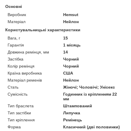
Основні
Виробник
Hemsut
Матеріал
Нейлон
Користувальницькі характеристики
Вага, г
15
Гарантія
1 місяць
Довжина ремінця, мм
14
Застібка
Чорний
Колір ремінця
Чорний
Країна виробника
США
Матеріал ременів
Нейлон
Стать
Жіночі; Чоловічі; Унісекс
Сумісність
Годинник із кріпленням 22
мм
Тип браслета
Штампований
Тип застібки
Липучка
Тип кріплення
Ремінець
Форма
Класичний (дві половинки)