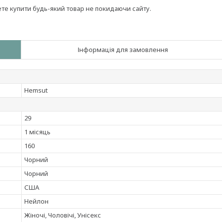
ете купити будь-який товар не покидаючи сайту.
Інформація для замовлення
Hemsut
29
1 місяць
160
Чорний
Чорний
США
Нейлон
Жіночі, Чоловічі, Унісекс