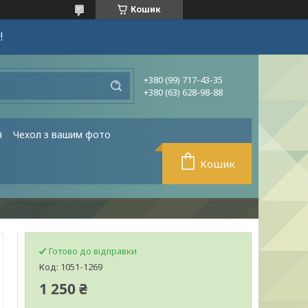
Кошик
!
+380 (99) 717-43-35
+380 (63) 628-98-88
я
Чехол з вашим фото
Кошик
Готово до відправки
Код:
1051-1269
1 250 ₴