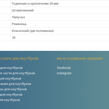
Годинник із кріпленням 20 мм
Штампований
Липучка
Ремінець
Класичний (дві половинки)
20
туючі для ноутбуків
ми в соціальних мережах
для ноутбуков
facebook
е части для ноутбуков
instagram
для ноутбуков
тания для ноутбуков
ры для ноутбуков
для ноутбуков
ля ноутбуков