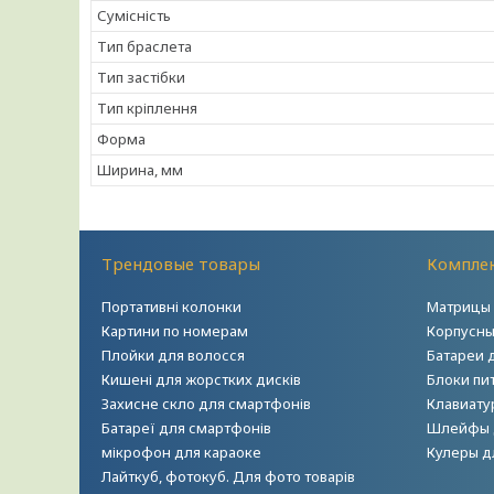
Сумісність
Тип браслета
Тип застібки
Тип кріплення
Форма
Ширина, мм
Трендовые товары
Комплек
Портативні колонки
Матрицы 
Картини по номерам
Корпусны
Плойки для волосся
Батареи 
Кишені для жорстких дисків
Блоки пи
Захисне скло для смартфонів
Клавиату
Батареї для смартфонів
Шлейфы 
мікрофон для караоке
Кулеры д
Лайткуб, фотокуб. Для фото товарів