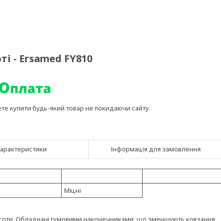
і - Ersamed FY810
ете купити будь-який товар не покидаючи сайту.
арактеристики
Інформація для замовлення
Міцні
соти. Обладнані гумовими наконечниками, що зменшують ковзання,