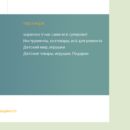
партнери
superovo У нас саме все суперово!
Инструменты, хозтовары, всё для ремонта
Детский мир, игрушки
Детские товары, игрушки. Подарки
енційності