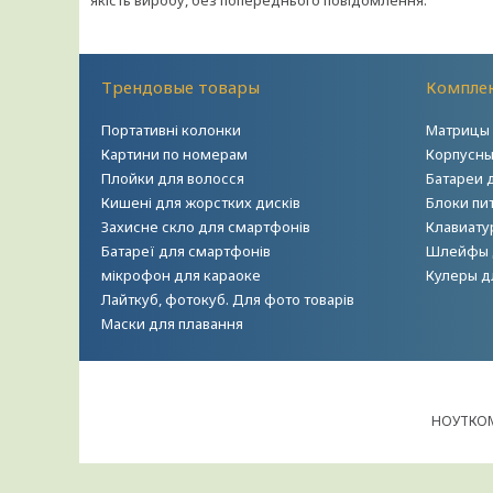
якість виробу, без попереднього повідомлення.
Трендовые товары
Комплек
Портативні колонки
Матрицы 
Картини по номерам
Корпусны
Плойки для волосся
Батареи 
Кишені для жорстких дисків
Блоки пи
Захисне скло для смартфонів
Клавиату
Батареї для смартфонів
Шлейфы 
мікрофон для караоке
Кулеры д
Лайткуб, фотокуб. Для фото товарів
Маски для плавання