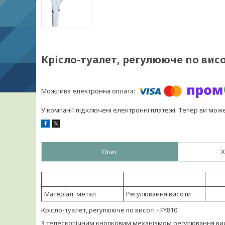
Крісло-туалет, регулююче по висот
У компанії підключені електронні платежі. Тепер ви мож
Опис
Х
Матеріал: метал
Регулювання висоти
Крісло-туалет, регулююче по висоті - FY810
З телескопічним кнопковим механізмом регулювання ви