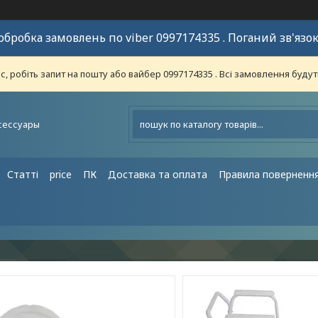
обробка замовлень по viber 0997174335 . Поганий зв'язок
 робіть запит на пошту або вайбер 0997174335 . Всі замовлення будут
сессуары
Статті
price
ПК
Доставка та оплата
Правила поверненн