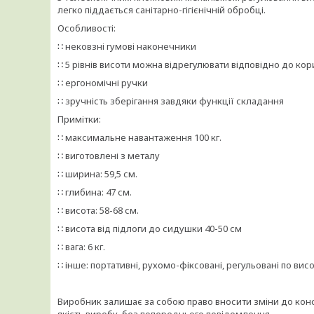
легко піддається санітарно-гігієнічній обробці.
Особливості:
∷ нековзні гумові наконечники
∷ 5 рівнів висоти можна відрегулювати відповідно до ко
∷ ергономічні ручки
∷ зручність зберігання завдяки функції складання
Примітки:
∷ максимальне навантаження 100 кг.
∷ виготовлені з металу
∷ ширина: 59,5 см.
∷ глибина: 47 см.
∷ висота: 58-68 см.
∷ висота від підлоги до сидушки 40-50 см
∷ вага: 6 кг.
∷ інше: портативні, рухомо-фіксовані, регульовані по висо
Виробник залишає за собою право вносити зміни до конст