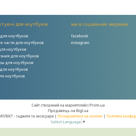
туючі для ноутбуків
ми в соціальних мережах
для ноутбуков
facebook
е части для ноутбуков
instagram
для ноутбуков
тания для ноутбуков
ры для ноутбуков
для ноутбуков
ля ноутбуков
Prom.ua
Сайт створений на маркетплейсі
Продавець на Bigl.ua
НОУТКОМПЛЕКТ - гаджети та аксесуари |
Поскаржитися на контент
|
Політика конфід
Select Language
▼