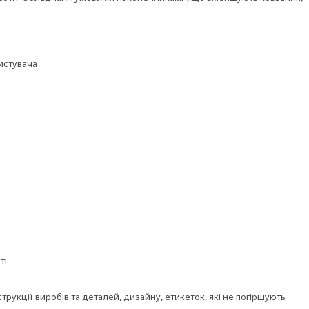
ристувача
ті
рукції виробів та деталей, дизайну, етикеток, які не погіршують