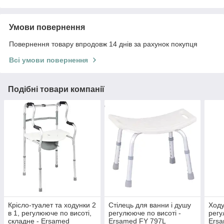
Умови повернення
Повернення товару впродовж 14 днів за рахунок покупця
Всі умови повернення
Подібні товари компанії
Крісло-туалет та ходунки 2
Стілець для ванни і душу
Ходу
в 1, регулююче по висоті,
регулююче по висоті -
регу
складне - Ersamed
Ersamed FY 797L
Ersa