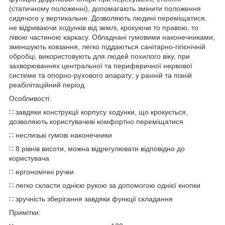
(статичному положенні), допомагають змінити положення
сидячого у вертикальне. Дозволяють людині переміщатися,
не відриваючи ходунків від землі, крокуючи то правою, то
лівою частиною каркасу. Обладнані гумовими наконечниками,
зменшують ковзання, легко піддаються санітарно-гігієнічній
обробці, використовують для людей похилого віку, при
захворюваннях центральної та периферичної нервової
системи та опорно-рухового апарату; у ранній та пізній
реабілітаційний період.
Особливості:
∷ завдяки конструкції корпусу ходунки, що крокується,
дозволяють користувачеві комфортно переміщатися
∷ неслизькі гумові наконечники
∷ 8 рівнів висоти, можна відрегулювати відповідно до
користувача
∷ ергономічні ручки
∷ легко скласти однією рукою за допомогою однієї кнопки
∷ зручність зберігання завдяки функції складання
Примітки: