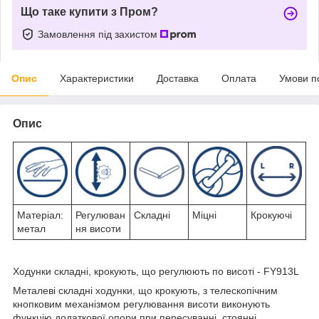
Що таке купити з Пром?
Замовлення під захистом
Опис
Характеристики
Доставка
Оплата
Умови п
Опис
Матеріал:
Регулюван
Складні
Міцні
Крокуючі
метал
ня висоти
Ходунки складні, крокують, що регулюють по висоті - FY913L
Металеві складні ходунки, що крокують, з телескопічним
кнопковим механізмом регулювання висоти виконують
функцію додаткової опори при пересуванні, стоянні