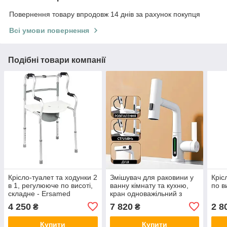
Повернення товару впродовж 14 днів за рахунок покупця
Всі умови повернення
Подібні товари компанії
Крісло-туалет та ходунки 2
Змішувач для раковини у
Кріс
в 1, регулююче по висоті,
ванну кімнату та кухню,
по в
складне - Ersamed
кран одноважільний з
FY9622L
висувним виливом, 3
4 250
7 820
2 8
₴
₴
режими з індикатором
температури, білий
Купити
Купити