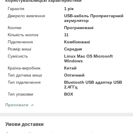
Користувальницькі характеристики
Гарантія
1 рік
Джерело живлення
USB-кабель Проприєтарний
акумулятор
Кнопки
Програмовані
Кількість кнопок
11
Підключення
Комбіновані
Розмір миші
Середня
Сумісність
Linux Mac OS Microsoft
Windows
Країна-виробник
Китай
Тип датчика миші
Оптичний
Тип підключення
Bluetooth USB адаптер USB
2,4ГГц
Тип упаковки
BOX
Приховати
Умови доставки