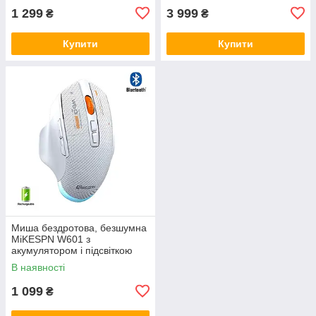
1 299
3 999
₴
₴
Купити
Купити
Миша бездротова, безшумна
MiKESPN W601 з
акумулятором і підсвіткою
2,4G + Bluetooth White
В наявності
1 099
₴