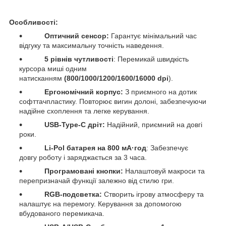
Особливості:
Оптичний сенсор:
Гарантує мінімальний час
відгуку та максимальну точність наведення.
5 рівнів чутливості
:
Перемикай швидкість
курсора миші одним
натисканням
(800/1000/1200/1600/16000 dpi
)
.
Ергономічний корпус:
З приємного на дотик
софттачпластику. Повторює вигин долоні, забезпечуючи
надійне схоплення та легке керування.
USB-Type-C дріт:
Надійний, приємний на довгі
роки.
Li-Pol батарея на 800 мА·год
: Забезпечує
довгу роботу і заряджається за 3
часа
.
Програмовані кнопки:
Налаштовуй макроси та
перепризначай функції залежно від стилю гри.
RGB-подсветка:
Створить ігрову атмосферу та
налаштує на перемогу. Керування за допомогою
вбудованого перемикача.