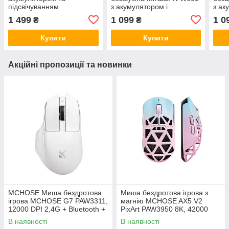
підсвічуванням
з акумулятором і
з ак
Bluetooth/Wireless iMICE
підсвіткою 2,4G+Bluetooth
підс
1 499
1 099
1 0
₴
₴
W13 E-Sports Black
Black
Blue
Купити
Купити
Акційні пропозиції та новинки
MCHOSE Миша бездротова
Миша бездротова ігрова з
ігрова MCHOSE G7 PAW3311,
магнію MCHOSE AX5 V2
12000 DPI 2,4G + Bluetooth +
PixArt PAW3950 8K, 42000
Wired White
DPI 2,4G+Bluetooth+Wired
В наявності
В наявності