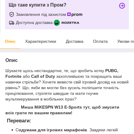
Що таке купити з Пром?
Замовлення під захистом
Доступна доставка
Опис
Характеристики
Доставка
Оплата
Умови п
Опис
Шукаєте щось нестандартне, те, що зробить котку
PUBG,
Fortnite
або
Call of Duty
захопливішою та покращить ваші
навички стрільби? Хочете вивести свій ігровий досвід на новий
рівень? Що, якби ви могли без зусиль поліпшити точність
прицілювання, стріляти швидше та мати гнучке
мультикерування в мобільних іграх?
Миша MiKESPN W13 E-Sports тут, щоб змусити
всіх грати по вашим правилам!
Переваги:
C
одужана для ігрових марафонів
. Завдяки легкій