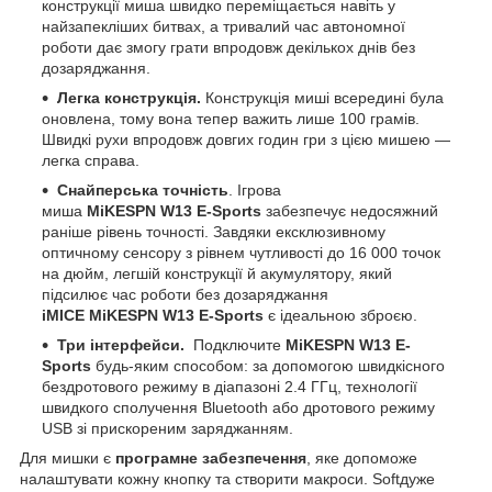
конструкції миша швидко переміщається навіть у
найзапекліших битвах, а тривалий час автономної
роботи дає змогу грати впродовж декількох днів без
дозаряджання.
Легка конструкція.
Конструкція миші всередині була
оновлена, тому вона тепер важить лише 100 грамів.
Швидкі рухи впродовж довгих годин гри з цією мишею —
легка справа.
Снайперська точність
. Ігрова
миша
MiKESPN
W
13
E-Sports
забезпечує недосяжний
раніше рівень точності. Завдяки ексклюзивному
оптичному сенсору з рівнем чутливості до 16 000 точок
на дюйм, легшій конструкції й акумулятору, який
підсилює час роботи без дозаряджання
iMICE
MiKESPN
W
13
E-Sports
є ідеальною зброєю.
Три інтерфейси.
Подключите
MiKESPN
W
13
E-
Sports
будь-яким способом: за допомогою швидкісного
бездротового режиму в діапазоні 2.4 ГГц, технології
швидкого сполучення Bluetooth або дротового режиму
USB зі прискореним заряджанням.
Д
ля мишки є
програмне забезпечення
, яке допоможе
налаштувати
кожну кнопку та створити макроси.
Soft
дуже