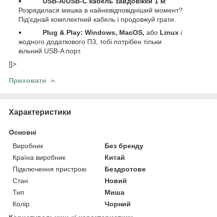
USB-А/USB-C кабель завдовжки 1 м
:
Розрядилася мишка в найневідповідніший момент?
Під'єднай комплектний кабель і продовжуй грати.
Plug & Play: Windows, MacOS,
або
Linux
і
жодного додаткового ПЗ, тобі потрібен тільки
вільний
USB-A порт.
]]>
Приховати
Характеристики
Основні
Виробник
Без бренду
Країна виробник
Китай
Підключення пристрою
Бездротове
Стан
Новий
Тип
Миша
Колір
Чорний