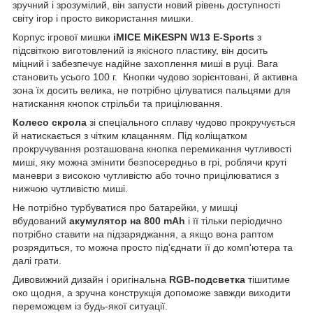
зручний і зрозумілий, він запусти новий рівень доступності
світу ігор і просто використання мишки.
Корпус ігрової мишки
iMICE
MiKESPN
W
13
E-Sports
з
підсвіткою виготовлений із якісного пластику, він досить
міцний і забезпечує надійне захоплення миші в руці. Вага
становить усього 100 г.
Кнопки чудово зорієнтовані, й активна
зона їх досить велика, не потрібно цілуватися пальцями для
натискання кнопок стрільби та прицілювання.
Колесо скрола
зі спеціального сплаву чудово прокручується
й натискається з чітким клацанням. Під коліщатком
прокручування розташована кнопка перемикання чутливості
миші, яку можна змінити безпосередньо в грі, роблячи круті
маневри з високою чутливістю або точно прицілюватися з
нижчою чутливістю миші.
Не потрібно турбуватися про батарейки, у мишці
вбудований
акумулятор
на 800 mAh
і її тільки періодично
потрібно ставити на підзаряджання, а якщо вона раптом
розрядиться, то можна просто під'єднати її до комп'ютера та
далі грати.
Дивовижний дизайн і оригінальна
RGB-подсветка
тішитиме
око щодня, а зручна конструкція допоможе завжди виходити
переможцем із будь-якої ситуації.