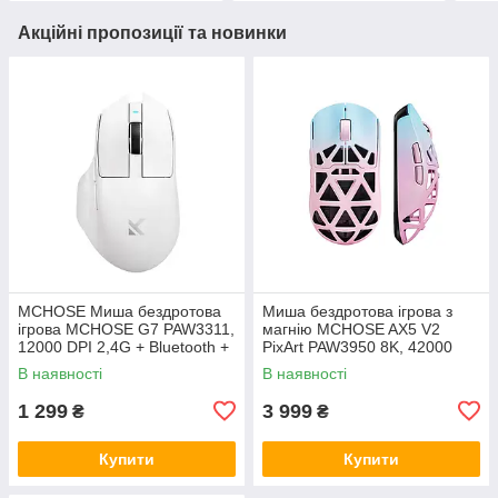
Акційні пропозиції та новинки
MCHOSE Миша бездротова
Миша бездротова ігрова з
ігрова MCHOSE G7 PAW3311,
магнію MCHOSE AX5 V2
12000 DPI 2,4G + Bluetooth +
PixArt PAW3950 8K, 42000
Wired White
DPI 2,4G+Bluetooth+Wired
В наявності
В наявності
1 299
3 999
₴
₴
Купити
Купити