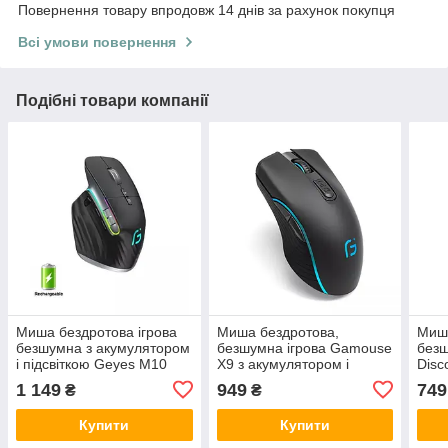
Повернення товару впродовж 14 днів за рахунок покупця
Всі умови повернення
Подібні товари компанії
Миша бездротова ігрова
Миша бездротова,
Миша
безшумна з акумулятором
безшумна ігрова Gamousе
безш
і підсвіткою Geyes M10
X9 з акумулятором і
Disc
Black 2,4G
підсвіткою Black
і пі
1 149
949
749
₴
₴
2,4G+Bluetooth
Купити
Купити