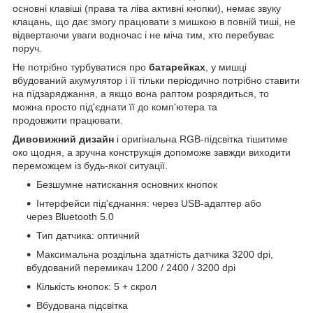
основні клавіші (права та ліва активні кнопки), немає звуку
клацань, що дає змогу працювати з мишкою в повній тиші, не
відвертаючи уваги водночас і не міча тим, хто перебуває
поруч.
Не потрібно турбуватися про
батарейках
, у мишці
вбудований акумулятор і її тільки періодично потрібно ставити
на підзаряджання, а якщо вона раптом розрядиться, то
можна просто під'єднати її до комп'ютера та
продовжити працювати.
Дивовижний дизайн
і оригінальна RGB-підсвітка тішитиме
око щодня, а зручна конструкція допоможе завжди виходити
переможцем із будь-якої ситуації.
Безшумне
натискання основних кнопок
Інтерфейси під'єднання: через USB-адаптер або
через
Bluetooth 5.0
Тип датчика:
оптичний
Максимальна роздільна здатність датчика
3200 dpi,
вбудований перемикач 1200 / 2400 / 3200 dpi
Кількість кнопок: 5 + скрол
Вбудована підсвітка