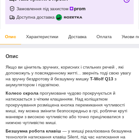
Замовлення під захистом
Доступна доставка
Опис
Характеристики
Доставка
Оплата
Умови п
Опис
Якщо ви цінитель зручних, корисних і стильних речей , які
допоможуть у повсякденному житті... зверніть тоді свою увагу
на зручну бездротову й безшумну мишку
T-Wolf Q13
з
акумулятором і підсвіткою
.
Колесо скрола
прогумоване чудово прокручується й
натискається з чітким клацанням. Над коліщатком
прокручування розміщена кнопка перемикання чутливості
миші, яку можна змінити безпосередньо в грі, роблячи круті
маневри з високою чутливістю або точно прицілюватися з
нижчою чутливістю миші.
Безшумна робота клавіш
— у мишці реалізована безшумна
технологія натискання клавіш Silent, під час натискання на