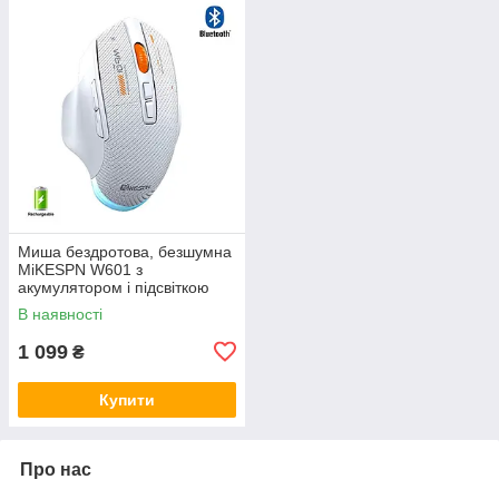
Миша бездротова, безшумна
MiKESPN W601 з
акумулятором і підсвіткою
2,4G + Bluetooth White
В наявності
1 099
₴
Купити
Про нас