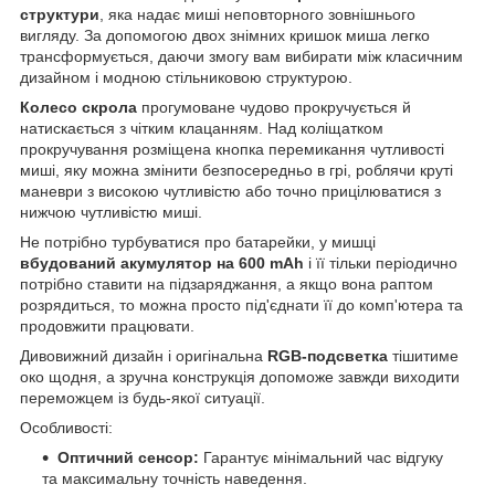
структури
, яка надає миші неповторного зовнішнього
вигляду.
За допомогою двох знімних кришок миша легко
трансформується, даючи змогу вам вибирати між класичним
дизайном і модною стільниковою структурою.
Колесо скрола
прогумоване чудово прокручується й
натискається з чітким клацанням. Над коліщатком
прокручування розміщена кнопка перемикання чутливості
миші, яку можна змінити безпосередньо в грі, роблячи круті
маневри з високою чутливістю або точно прицілюватися з
нижчою чутливістю миші.
Не потрібно турбуватися про батарейки, у мишці
вбудований акумулятор на 600 mAh
і її тільки періодично
потрібно ставити на підзаряджання, а якщо вона раптом
розрядиться, то можна просто під'єднати її до комп'ютера та
продовжити працювати.
Дивовижний дизайн і оригінальна
RGB-подсветка
тішитиме
око щодня, а зручна конструкція допоможе завжди виходити
переможцем із будь-якої ситуації.
Особливості:
Оптичний сенсор:
Гарантує мінімальний час відгуку
та максимальну точність наведення.