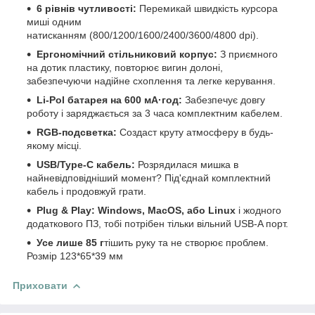
6 рівнів чутливості:
Перемикай швидкість курсора
миші одним
натисканням
(800/1200/1600/2400/3600/4800 dpi)
.
Ергономічний стільниковий корпус:
З приємного
на дотик
пластику,
повторює вигин долоні,
забезпечуючи надійне схоплення та легке керування.
Li-Pol батарея на 600 мА·год:
Забезпечує довгу
роботу і заряджається за 3
часа
комплектним кабелем.
RGB-подсветка:
Cоздаст круту атмосферу в будь-
якому місці.
USB/Type-C кабель:
Розрядилася мишка в
найневідповідніший момент? Під'єднай комплектний
кабель і продовжуй грати.
Plug & Play: Windows, MacOS, або Linux
і жодного
додаткового ПЗ, тобі потрібен тільки вільний
USB-A порт.
Усе лише 85 г
тішить руку та не створює проблем.
Розмір 123*65*39 мм
Приховати