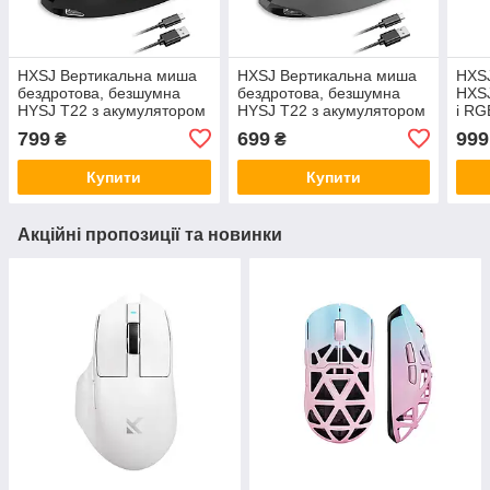
HXSJ Вертикальна миша
HXSJ Вертикальна миша
HXS
бездротова, безшумна
бездротова, безшумна
HXSJ
HYSJ Т22 з акумулятором
HYSJ Т22 з акумулятором
і RG
і RGB-підсвіткою 2,4G +
і RGB-підсвіткою 2,4G +
Blue
799
699
999
₴
₴
Bluetooth Black
Bluetooth Grey
Купити
Купити
Акційні пропозиції та новинки