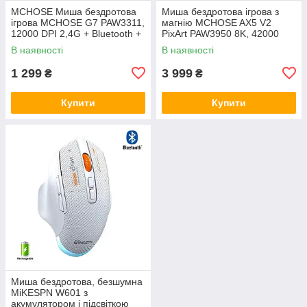
MCHOSE Миша бездротова
Миша бездротова ігрова з
ігрова MCHOSE G7 PAW3311,
магнію MCHOSE AX5 V2
12000 DPI 2,4G + Bluetooth +
PixArt PAW3950 8K, 42000
Wired White
DPI 2,4G+Bluetooth+Wired
В наявності
В наявності
1 299
3 999
₴
₴
Купити
Купити
Миша бездротова, безшумна
MiKESPN W601 з
акумулятором і підсвіткою