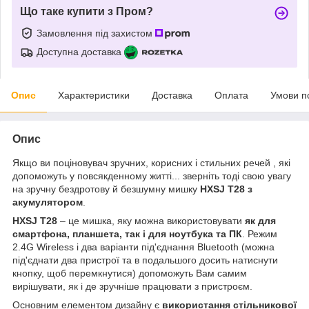
Що таке купити з Пром?
Замовлення під захистом
Доступна доставка
Опис
Характеристики
Доставка
Оплата
Умови п
Опис
Якщо в
и поціновувач зручних, корисних і стильних речей
, які
допоможуть у повсякденному житті... зверніть тоді свою увагу
на зручну бездротову й безшумну мишку
HXSJ
Т28 з
акумулятором
.
HXSJ Т28
–
це мишка, яку можна використовувати
як для
смартфона, планшета, так і для ноутбука та ПК
. Режим
2.4G Wireless і два варіанти під'єднання Bluetooth (можна
під'єднати два пристрої та в подальшого досить натиснути
кнопку, щоб перемкнутися) допоможуть Вам самим
вирішувати, як і де зручніше працювати з пристроєм.
Основним елементом дизайну є
використання стільникової