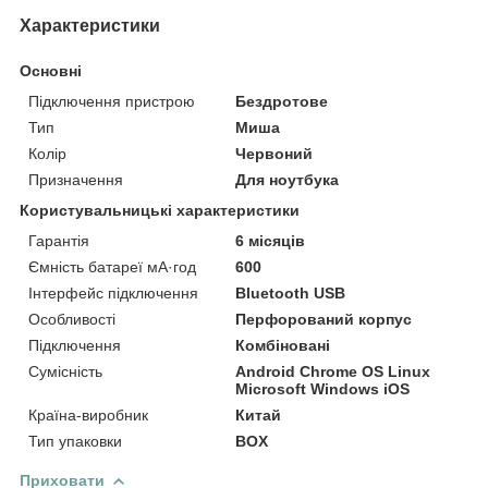
Характеристики
Основні
Підключення пристрою
Бездротове
Тип
Миша
Колір
Червоний
Призначення
Для ноутбука
Користувальницькі характеристики
Гарантія
6 місяців
Ємність батареї мА·год
600
Інтерфейс підключення
Bluetooth USB
Особливості
Перфорований корпус
Підключення
Комбіновані
Сумісність
Android Chrome OS Linux
Microsoft Windows iOS
Країна-виробник
Китай
Тип упаковки
BOX
Приховати