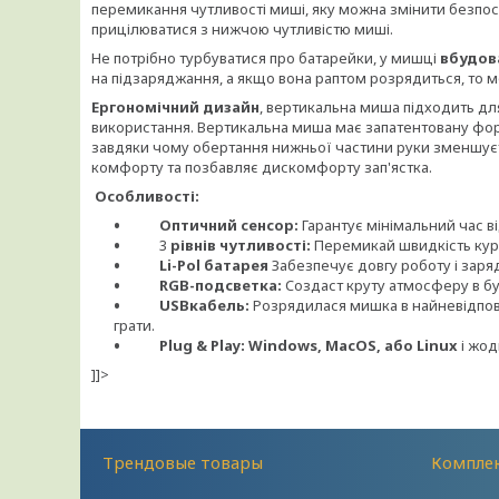
перемикання чутливості миші, яку можна змінити безпосе
прицілюватися з нижчою чутливістю миші.
Не потрібно турбуватися про батарейки, у мишці
вбудов
на підзаряджання, а якщо вона раптом розрядиться, то м
Ергономічний дизайн
, вертикальна миша підходить дл
використання
.
Вертикальна миша має запатентовану фор
завдяки чому обертання нижньої частини руки зменшуєт
комфорту та позбавляє дискомфорту зап'ястка.
Особливості:
Оптичний сенсор:
Гарантує мінімальний час в
3
рівнів чутливості:
Перемикай швидкість ку
Li-Pol батарея
Забезпечує довгу роботу і заря
RGB-подсветка:
Cоздаст круту атмосферу в бу
USBкабель:
Розрядилася мишка в найневідпов
грати.
Plug & Play: Windows, MacOS, або Linux
і жод
]]>
Трендовые товары
Комплек