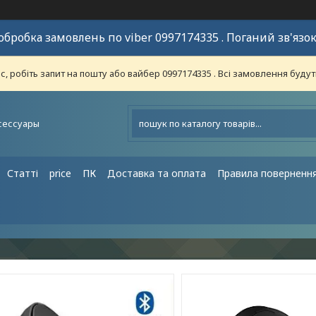
обробка замовлень по viber 0997174335 . Поганий зв'язок
 робіть запит на пошту або вайбер 0997174335 . Всі замовлення будут
сессуары
Статті
price
ПК
Доставка та оплата
Правила поверненн