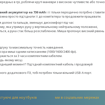
редньо в грі, роблячи круті маневри з високою чутливістю або точно
аний акумулятор на
730
mAh
і її тільки періодично потрібно ставити
ожна просто під'єднати її до комп'ютера та продовжити працювати.
я долоні та пальців, зменшує дискомфорт під час
му, яка утримує руку у вертикальному нейтральному положенні,
ься, а рука стає більш розслабленою. Миша пропонує високий рівень
ідгуку та максимальну точність наведення.
рсора миші одним натисканням
(1000/1600/2400 dpi)
.
джається за 3
часа
комплектним кабелем.
дь-якому місці.
ідніший момент? Під'єднай комплектний кабель і продовжуй
ного додаткового ПЗ, тобі потрібен тільки вільний
USB-A порт.
туючі для ноутбуків
ми в соціальних мережах