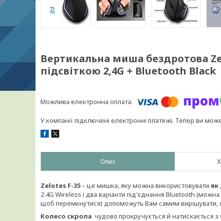
Вертикальна миша бездротова Zel
підсвіткою 2,4G + Bluetooth Black
У компанії підключені електронні платежі. Тепер ви мож
Опис
Х
Zelotes
F
-
35
– це мишка, яку можна використовувати
як 
2.4G Wireless і два варіанти під'єднання Bluetooth (можн
щоб перемкнутися) допоможуть Вам самим вирішувати, я
Колесо скрола
чудово прокручується й натискається з