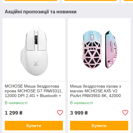
Акційні пропозиції та новинки
MCHOSE Миша бездротова
Миша бездротова ігрова з
ігрова MCHOSE G7 PAW3311,
магнію MCHOSE AX5 V2
12000 DPI 2,4G + Bluetooth +
PixArt PAW3950 8K, 42000
Wired White
DPI 2,4G+Bluetooth+Wired
В наявності
В наявності
1 299
3 999
₴
₴
Купити
Купити