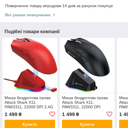
Повернення товару впродовж 14 днів за рахунок покупця
Всі умови повернення
Подібні товари компанії
Миша бездротова ігрова
Миша бездротова ігрова
Миша
Attack Shark X11,
Attack Shark X11,
Atta
PAW3311, 22000 DPI 2,4G
PAW3311, 22000 DPI
PAW3
+ Bluetooth Red
2,4G+Bluetooth Black
+ Bl
1 499
1 499
1 4
₴
₴
Купити
Купити