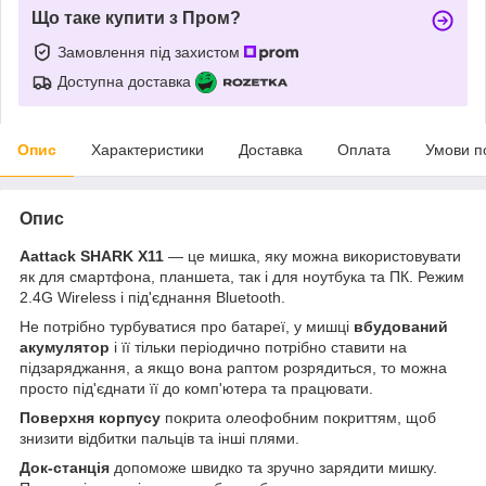
Що таке купити з Пром?
Замовлення під захистом
Доступна доставка
Опис
Характеристики
Доставка
Оплата
Умови п
Опис
Aattack SHARK X11
— це мишка, яку можна використовувати
як для смартфона, планшета, так і для ноутбука та ПК. Режим
2.4G Wireless і під'єднання Bluetooth.
Не потрібно турбуватися про батареї, у мишці
вбудований
акумулятор
і її тільки періодично потрібно ставити на
підзаряджання, а якщо вона раптом розрядиться, то можна
просто під'єднати її до комп'ютера та працювати.
Поверхня корпусу
покрита олеофобним покриттям, щоб
знизити відбитки пальців та інші плями.
Док-станція
допоможе швидко та зручно зарядити мишку.