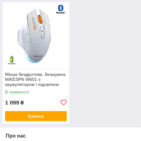
Миша бездротова, безшумна
MiKESPN W601 з
акумулятором і підсвіткою
2,4G + Bluetooth White
В наявності
1 099
₴
Купити
Про нас