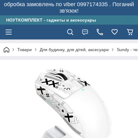
обробка замовлень по viber 0997174335 . Поганий
зв'язок!
НОУТКОМПЛЕКТ - гаджеты и аксессуары
Товари
Для будинку, для дітей, аксесуари
Sundy - т