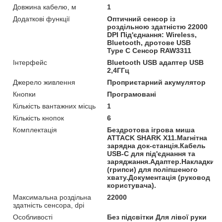
Довжина кабелю, м
1
Додаткові функції
Оптичний сенсор із
роздільною здатністю 22000
DPI Під'єднання: Wireless,
Bluetooth, дротове USB
Type C Сенсор RAW3311
Інтерфейс
Bluetooth USB адаптер USB
2,4ГГц
Джерело живлення
Проприєтарний акумулятор
Кнопки
Програмовані
Кількість вантажних місць
1
Кількість кнопок
6
Комплектація
Бездротова ігрова миша
ATTACK SHARK X11.Магнітна
зарядна док-станція.Кабель
USB-C для під'єднання та
заряджання.Адаптер.Накладки
(грипси) для поліпшеного
хвату.Документація (руковод
користувача).
Максимальна роздільна
22000
здатність сенсора, dpi
Особливості
Без підсвітки Для лівої руки