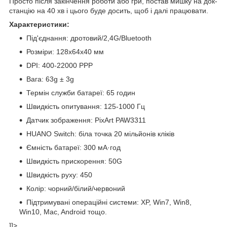
Просто після закінчення роботи або гри, постав мишку на док-
станцію на 40 хв і цього буде досить, щоб і далі працювати.
Характеристики:
Під'єднання: дротовий/2,4G/Bluetooth
Розміри: 128x64x40 мм
DPI: 400-22000 PPP
Вага: 63g ± 3g
Термін служби батареї: 65 годин
Швидкість опитування: 125-1000 Гц
Датчик зображення: PixArt PAW3311
HUANO Switch: біла точка 20 мільйонів кліків
Ємність батареї: 300 мА·год
Швидкість прискорення: 50G
Швидкість руху: 450
Колір: чорний/білий/червоний
Підтримувані операційні системи: XP, Win7, Win8,
Win10, Mac, Android тощо.
]]>