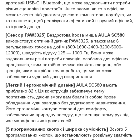
дротовий USB-C і Bluetooth, що може задовольнити потреби
різних сценаріїв і пристроїв. Чи то вдома, чи то в офісі, ви
можете легко під'єднатися до свого комп'ютера, ноутбука, чи
то планшета, щоб реалізувати ефективний і зручний офісний,
та ігровий досвід.
[Сенсор PAW3325]
Бездротова ігрова миша
AULA SC580
використовує оптичний датчик PAW3325, а також має 6
регульованих точок на дюйм (800-1600-2400-3200-5000-
12000), швидкість відгуку 125 — 1000 Гц. Вона може
задовольнити різні потреби покупців, особливо для офісних
працівників, яким потрібна велика кількість клацань, або
гравців, яким потрібна точна робота, ця миша може
забезпечити чудовий досвід використання.
[Легкий і ергономічний дизайн]
AULA SC580 важить
приблизно 82 г. Ця конструкція забезпечує легку
портативність, даючи змогу вам брати із собою ігрове
обладнання куди завгодно без додаткового навантаження.
Його ергономічні контури створені для комфорту,
забезпечуючи природну посадку, що зменшує втому рук під
час марафонських ігрових сесій.
[5 програмованих кнопок і широка сумісність]
Всього 5
програмованих кнопок, що встановлюють роздільну здатність