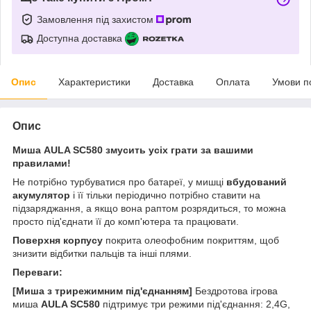
Замовлення під захистом
Доступна доставка
Опис
Характеристики
Доставка
Оплата
Умови п
Опис
Миша AULA SC580 змусить усіх грати за вашими
правилами!
Не потрібно турбуватися про батареї, у мишці
вбудований
акумулятор
і її тільки періодично потрібно ставити на
підзаряджання, а якщо вона раптом розрядиться, то можна
просто під'єднати її до комп'ютера та працювати.
Поверхня корпусу
покрита олеофобним покриттям, щоб
знизити відбитки пальців та інші плями.
Переваги:
[Миша з трирежимним під'єднанням]
Бездротова ігрова
миша
AULA SC580
підтримує три режими під'єднання: 2,4G,