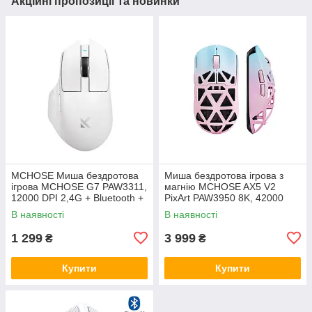
Акційні пропозиції та новинки
MCHOSE Миша бездротова
Миша бездротова ігрова з
ігрова MCHOSE G7 PAW3311,
магнію MCHOSE AX5 V2
12000 DPI 2,4G + Bluetooth +
PixArt PAW3950 8K, 42000
Wired White
DPI 2,4G+Bluetooth+Wired
В наявності
В наявності
1 299
3 999
₴
₴
Купити
Купити