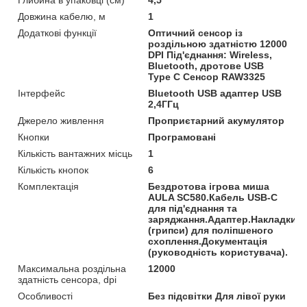
Довжина кабелю, м
1
Додаткові функції
Оптичний сенсор із
роздільною здатністю 12000
DPI Під'єднання: Wireless,
Bluetooth, дротове USB
Type C Сенсор RAW3325
Інтерфейс
Bluetooth USB адаптер USB
2,4ГГц
Джерело живлення
Проприєтарний акумулятор
Кнопки
Програмовані
Кількість вантажних місць
1
Кількість кнопок
6
Комплектація
Бездротова ігрова миша
AULA SC580.Кабель USB-C
для під'єднання та
заряджання.Адаптер.Накладки
(грипси) для поліпшеного
схоплення.Документація
(руководність користувача).
Максимальна роздільна
12000
здатність сенсора, dpi
Особливості
Без підсвітки Для лівої руки