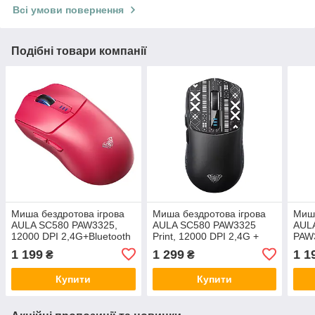
Всі умови повернення
Подібні товари компанії
Миша бездротова ігрова
Миша бездротова ігрова
Миша
AULA SC580 PAW3325,
AULA SC580 PAW3325
AULA
12000 DPI 2,4G+Bluetooth
Print, 12000 DPI 2,4G +
PAW3
Red
Bluetooth Black
2,4G
1 199
1 299
1 1
₴
₴
Купити
Купити