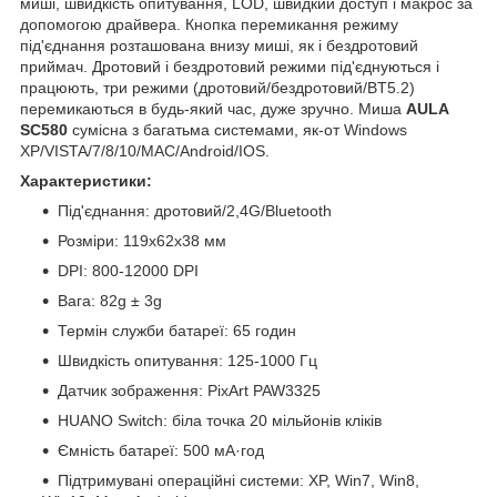
миші, швидкість опитування, LOD, швидкий доступ і макрос за
допомогою драйвера. Кнопка перемикання режиму
під'єднання розташована внизу миші, як і бездротовий
приймач. Дротовий і бездротовий режими під'єднуються і
працюють, три режими (дротовий/бездротовий/BT5.2)
перемикаються в будь-який час, дуже зручно. Миша
AULA
SC580
сумісна з багатьма системами, як-от Windows
XP/VISTA/7/8/10/MAC/Android/IOS.
Характеристики:
Під'єднання: дротовий/2,4G/Bluetooth
Розміри: 119x62x38 мм
DPI: 800-12000 DPI
Вага: 82g ± 3g
Термін служби батареї: 65 годин
Швидкість опитування: 125-1000 Гц
Датчик зображення: PixArt PAW3325
HUANO Switch: біла точка 20 мільйонів кліків
Ємність батареї: 500 мА·год
Підтримувані операційні системи: XP, Win7, Win8,