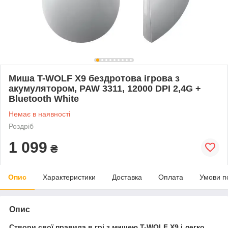
Миша T-WOLF X9 бездротова ігрова з
акумулятором, PAW 3311, 12000 DPI 2,4G +
Bluetooth White
Немає в наявності
Роздріб
1 099
₴
Опис
Характеристики
Доставка
Оплата
Умови п
Опис
Створи свої правила в грі з мишею T-WOLF X9 і легко