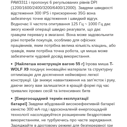
PAW3311 і пропонує 6 регульованих рівнів DPI
(1200/1600/2400/3200/6400/12000). Завдяки швидкості
відстеження 300 IPS і прискоренню 35G вона
забезпечує точне відстеження і швидкий відгук.
Водночас її частота опитування 125 Гц ~ 1000 Гц дає
змогу кожній операції швидко реагувати, що дає
гравцям перевагу в змаганні.
Вона може задовольнити
різні потреби покупців, особливо для офісних
працівників, яким потрібна велика кількість клацань, або
гравців, яким потрібна точна робота, ця миша може
забезпечити чудовий досвід використання.
[Найлегша конструкція вагою 55 г]
Ігрова миша
T-
WOLF X9
поєднує інноваційні матеріали та структурну
оптимізацію для досягнення неймовірно легкої
конструкції. Це знижує навантаження на зап'ясток і руку,
даючи змогу вам залишатися в кращій формі під час
тривалих ігрових сесій та інтенсивних битв
[Енергоощадний термін експлуатації
батареї]
Завдяки вбудованій високоефективній батареї
ємністю 300 мА·год і вдосконаленій енергоощадній
технології насолоджуйтеся розширеним бездротовим
використанням, не турбуючись про часте заряджання.
Заряджайте в дротовому режимі для безперервної гри