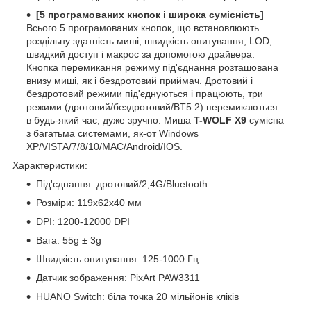
[5 програмованих кнопок і широка сумісність]
Всього 5 програмованих кнопок, що встановлюють
роздільну здатність миші, швидкість опитування, LOD,
швидкий доступ і макрос за допомогою драйвера.
Кнопка перемикання режиму під'єднання розташована
внизу миші, як і бездротовий приймач. Дротовий і
бездротовий режими під'єднуються і працюють, три
режими (дротовий/бездротовий/BT5.2) перемикаються
в будь-який час, дуже зручно. Миша
T-WOLF X9
сумісна
з багатьма системами, як-от Windows
XP/VISTA/7/8/10/MAC/Android/IOS.
Характеристики:
Під'єднання: дротовий/2,4G/Bluetooth
Розміри: 119x62x40 мм
DPI: 1200-12000 DPI
Вага: 55g ± 3g
Швидкість опитування: 125-1000 Гц
Датчик зображення: PixArt PAW3311
HUANO Switch: біла точка 20 мільйонів кліків