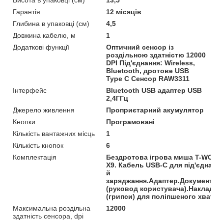
Гарантія
12 місяців
Глибина в упаковці (см)
4,5
Довжина кабелю, м
1
Додаткові функції
Оптичний сенсор із
роздільною здатністю 12000
DPI Під'єднання: Wireless,
Bluetooth, дротове USB
Type C Сенсор RAW3311
Інтерфейс
Bluetooth USB адаптер USB
2,4ГГц
Джерело живлення
Проприєтарний акумулятор
Кнопки
Програмовані
Кількість вантажних місць
1
Кількість кнопок
6
Комплектація
Бездротова ігрова миша T-WOL
X9. Кабель USB-C для під'єднан
й
заряджання.Адаптер.Документац
(руковод користувача).Накладк
(грипси) для поліпшеного хвату
Максимальна роздільна
12000
здатність сенсора, dpi