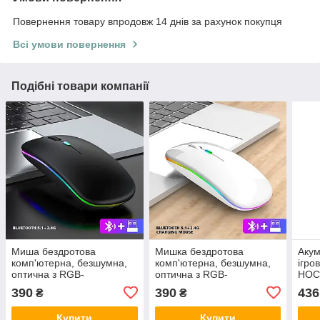
Повернення товару впродовж 14 днів за рахунок покупця
Всі умови повернення
Подібні товари компанії
Миша бездротова
Мишка бездротова
Аку
комп'ютерна, безшумна,
комп'ютерна, безшумна,
ігро
оптична з RGB-
оптична з RGB-
HOC
підсвічуванням
підсвічуванням
Гейм
390
390
436
₴
₴
2.4G+Bluetooth DPI
2.4G+Bluetooth DPI
аку
800/1000/1200 чорна
800/1000/1200 біла
Купити
Купити