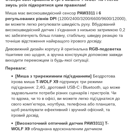
змусь усіх підкорятися цим правилам!
Миша має високошвидкісний сенсор
PAW3311 і 6
регульованих рівнів DPI
(1200/2400/3200/6600/9600/12000),
ви можете легко регулювати швидкість руху. Вбудований
високошвидкісний датчик і з'єднання з низькою затримкою 0,2
мс забезпечують більш плавну, стабільну, швидку реакцію та
точніше відстеження найкращого ігрового досвіду.
Дивовижний дизайн корпусу й оригінальна
RGB-подсветка
тішитиме око щодня, а зручна конструкція допоможе завжди
виходити переможцем із будь-якої ситуації.
Переваги:
[Миша з трирежимним під'єднанням]
Бездротова
ігрова миша
T-WOLF X9
підтримує три режими
під'єднання: 2,4G, дротовий USB-C і Bluetooth, що може
задовольнити потреби різних сценаріїв і пристроїв. Чи
то вдома, чи то в офісі, ви можете легко під'єднатися до
свого комп'ютера, ноутбука, телефона або планшета,
щоб реалізувати ефективний і зручний офісний, та
ігровий досвід.
[
Високоточний оптичний датчик PAW3311
]
T-
WOLF X9
обладнана вдосконаленим датчиком