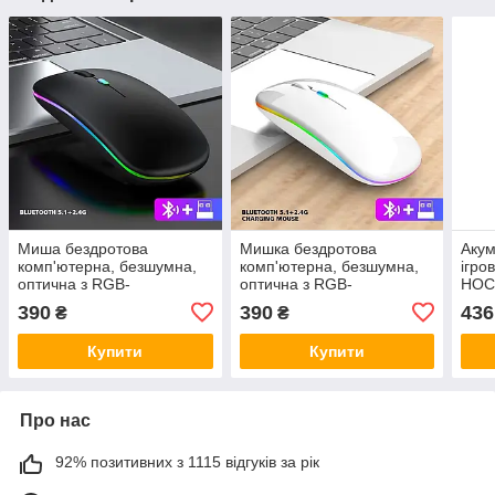
Миша бездротова
Мишка бездротова
Аку
комп'ютерна, безшумна,
комп'ютерна, безшумна,
ігро
оптична з RGB-
оптична з RGB-
HOC
підсвічуванням
підсвічуванням
Гейм
390
390
436
₴
₴
2.4G+Bluetooth DPI
2.4G+Bluetooth DPI
аку
800/1000/1200 чорна
800/1000/1200 біла
Купити
Купити
Про нас
92% позитивних з 1115 відгуків за рік