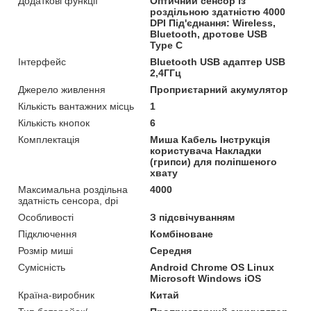
Додаткові функції
Оптичний сенсор із
роздільною здатністю 4000
DPI Під'єднання: Wireless,
Bluetooth, дротове USB
Type C
Інтерфейс
Bluetooth USB адаптер USB
2,4ГГц
Джерело живлення
Проприєтарний акумулятор
Кількість вантажних місць
1
Кількість кнопок
6
Комплектація
Миша Кабель Інструкція
користувача Накладки
(грипси) для поліпшеного
хвату
Максимальна роздільна
4000
здатність сенсора, dpi
Особливості
З підсвічуванням
Підключення
Комбіноване
Розмір миші
Середня
Сумісність
Android Chrome OS Linux
Microsoft Windows iOS
Країна-виробник
Китай