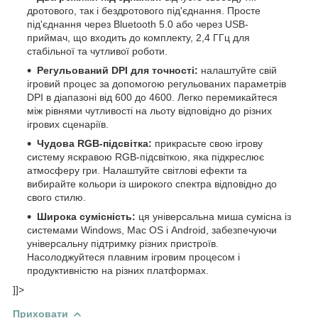
дротового, так і бездротового під'єднання. Просте
під'єднання через Bluetooth 5.0 або через USB-
приймач, що входить до комплекту, 2,4 ГГц для
стабільної та чутливої роботи.
Регульований DPI для точності:
налаштуйте свій
ігровий процес за допомогою регульованих параметрів
DPI в діапазоні від 600 до 4600. Легко перемикайтеся
між рівнями чутливості на льоту відповідно до різних
ігрових сценаріїв.
Чудова RGB-підсвітка:
прикрасьте свою ігрову
систему яскравою RGB-підсвіткою, яка підкреслює
атмосферу гри. Налаштуйте світлові ефекти та
вибирайте кольори із широкого спектра відповідно до
свого стилю.
Широка сумісність:
ця універсальна миша сумісна із
системами Windows, Mac OS і Android, забезпечуючи
універсальну підтримку різних пристроїв.
Насолоджуйтеся плавним ігровим процесом і
продуктивністю на різних платформах.
]]>
Приховати