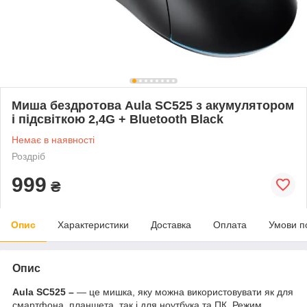
Миша бездротова Aula SC525 з акумулятором
і підсвіткою 2,4G + Bluetooth Black
Немає в наявності
Роздріб
999
₴
Опис
Характеристики
Доставка
Оплата
Умови п
Опис
Aula SC525
–
— це мишка, яку можна використовувати як для
смартфона, планшета, так і для ноутбука та ПК. Режим