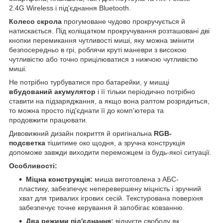
2.4G Wireless і під'єднання Bluetooth.
Колесо скрола
прогумоване чудово прокручується й
натискається. Під коліщатком прокручування розташовані дві
кнопки перемикання чутливості миші, яку можна змінити
безпосередньо в грі, роблячи круті маневри з високою
чутливістю або точно прицілюватися з нижчою чутливістю
миші.
Не потрібно турбуватися про батарейки, у мишці
вбудований акумулятор
і її тільки періодично потрібно
ставити на підзаряджання, а якщо вона раптом розрядиться,
то можна просто під'єднати її до комп'ютера та
продовжити працювати.
Дивовижний дизайн покриття й оригінальна
RGB-
подсветка
тішитиме око щодня, а зручна конструкція
допоможе завжди виходити переможцем із будь-якої ситуації.
Особливості:
Міцна конструкція:
миша виготовлена з АБС-
пластику, забезпечує неперевершену міцність і зручний
хват для тривалих ігрових сесій. Текстурована поверхня
забезпечує точне керування й запобігає ковзанню.
Два режими під'єднання:
відчуєте свободу як