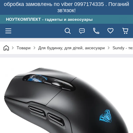
обробка замовлень по viber 0997174335 . Поганий
зв'язок!
НОУТКОМПЛЕКТ - гаджеты и аксессуары
Товари
Для будинку, для дітей, аксесуари
Sundy - т