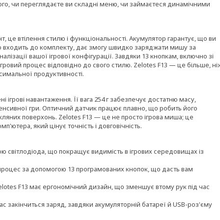
того, чи переглядаєте ви складні меню, чи займаєтеся динамічними
нт, це втілення стилю і функціональності. Акумулятор гарантує, що ви
що входить до комплекту, дає змогу швидко заряджати мишу за
лізації вашої ігрової конфігурації. Завдяки 13 кнопкам, включно зі
ровий процес відповідно до свого стилю. Zelotes F13 — це більше, ні
симальної продуктивності.
і ігрові навантаження. Її вага 254 г забезпечує достатню масу,
тенсивної гри. Оптичний датчик працює плавно, що робить його
кляних поверхонь. Zelotes F13 — це не просто ігрова миша; це
п'ютера, який цінує точність і довговічність.
кою світлодіода, що покращує видимість в ігрових середовищах із
 процес за допомогою 13 програмованих кнопок, що дасть вам
lotes F13 має ергономічний дизайн, що зменшує втому рук під час
вас закінчиться заряд, завдяки акумуляторній батареї й USB-роз'єму