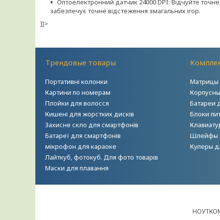
Оптоелектронний датчик 24000 DPI: Відчуйте точн
забезпечує точне відстеження змагальних ігор.
]]>
Трендовые товары
Комплек
Портативні колонки
Матрицы 
Картини по номерам
Корпусны
Плойки для волосся
Батареи 
Кишені для жорстких дисків
Блоки пи
Захисне скло для смартфонів
Клавиату
Батареї для смартфонів
Шлейфы 
мікрофон для караоке
Кулеры д
Лайткуб, фотокуб. Для фото товарів
Маски для плавання