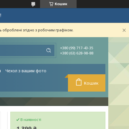
Кошик
!
ь оброблені згідно з робочим графіком.
+380 (99) 717-43-35
+380 (63) 628-98-88
я
Чехол з вашим фото
Кошик
В наявності
1 399 ₴