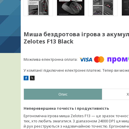
Миша бездротова ігрова з акумуля
Zelotes F13 Black
У компанії підключені електронні платежі. Тепер ви мож
Опис
Х
Неперевершена точність і продуктивність
Ергономічна ігрова миша Zelotes F13 — це зразок точност
тих, хто любить змагатися. З діапазоном 24000 DPI ця 
й рух реєструються з надзвичайною точністю. Ергономічн