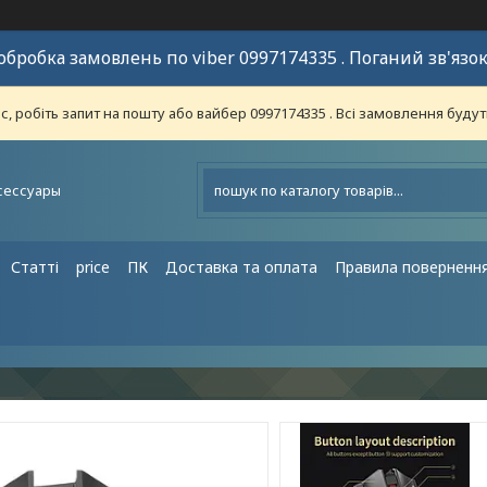
обробка замовлень по viber 0997174335 . Поганий зв'язок
 робіть запит на пошту або вайбер 0997174335 . Всі замовлення будут
сессуары
Статті
price
ПК
Доставка та оплата
Правила поверненн