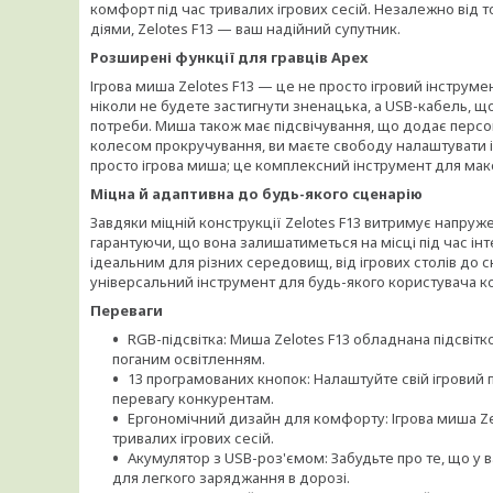
комфорт під час тривалих ігрових сесій. Незалежно від 
діями, Zelotes F13 — ваш надійний супутник.
Розширені функції для гравців Apex
Ігрова миша Zelotes F13 — це не просто ігровий інструме
ніколи не будете застигнути зненацька, а USB-кабель, 
потреби. Миша також має підсвічування, що додає персона
колесом прокручування, ви маєте свободу налаштувати іг
просто ігрова миша; це комплексний інструмент для мак
Міцна й адаптивна до будь-якого сценарію
Завдяки міцній конструкції Zelotes F13 витримує напружен
гарантуючи, що вона залишатиметься на місці під час ін
ідеальним для різних середовищ, від ігрових столів до с
універсальний інструмент для будь-якого користувача ком
Переваги
RGB-підсвітка: Миша Zelotes F13 обладнана підсвіт
поганим освітленням.
13 програмованих кнопок: Налаштуйте свій ігровий
перевагу конкурентам.
Ергономічний дизайн для комфорту: Ігрова миша Ze
тривалих ігрових сесій.
Акумулятор з USB-роз'ємом: Забудьте про те, що у 
для легкого заряджання в дорозі.