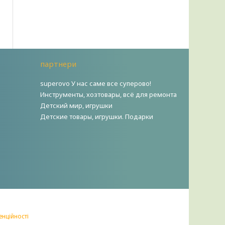
партнери
superovo У нас саме все суперово!
Инструменты, хозтовары, всё для ремонта
Детский мир, игрушки
Детские товары, игрушки. Подарки
енційності