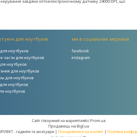
е керування завдяки оптоелектроночному датчику 24000 DPI, що
туючі для ноутбуків
ми в соціальних мережах
для ноутбуков
facebook
е части для ноутбуков
instagram
для ноутбуков
тания для ноутбуков
ры для ноутбуков
для ноутбуков
ля ноутбуков
Prom.ua
Сайт створений на маркетплейсі
Продавець на Bigl.ua
НОУТКОМПЛЕКТ - гаджети та аксесуари |
Поскаржитися на контент
|
Політика конфід