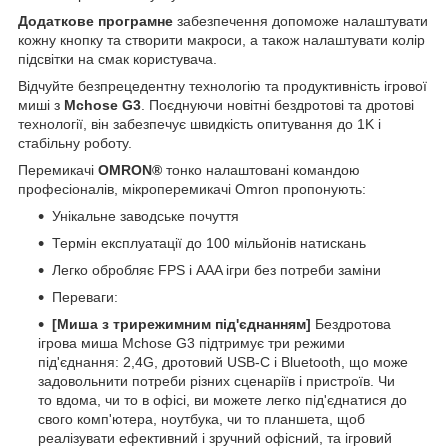
Додаткове програмне
забезпечення допоможе налаштувати
кожну кнопку та створити макроси, а також налаштувати колір
підсвітки на смак користувача.
Відчуйте безпрецедентну технологію та продуктивність ігрової
миші з
Mchose G3
. Поєднуючи новітні бездротові та дротові
технології, він забезпечує швидкість опитування до 1K і
стабільну роботу.
Перемикачі
OMRON®
тонко налаштовані командою
професіоналів, мікроперемикачі Omron пропонують:
Унікальне заводське почуття
Термін експлуатації до 100 мільйонів натискань
Легко обробляє FPS і AAA ігри без потреби заміни
Переваги:
[Миша з трирежимним під'єднанням]
Бездротова
ігрова миша Mchose G3 підтримує три режими
під'єднання: 2,4G, дротовий USB-C і Bluetooth, що може
задовольнити потреби різних сценаріїв і пристроїв. Чи
то вдома, чи то в офісі, ви можете легко під'єднатися до
свого комп'ютера, ноутбука, чи то планшета, щоб
реалізувати ефективний і зручний офісний, та ігровий