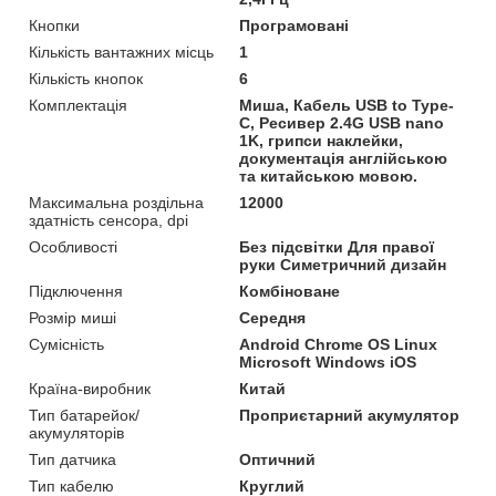
Кнопки
Програмовані
Кількість вантажних місць
1
Кількість кнопок
6
Комплектація
Миша, Кабель USB to Type-
C, Ресивер 2.4G USB nano
1K, грипси наклейки,
документація англійською
та китайською мовою.
Максимальна роздільна
12000
здатність сенсора, dpi
Особливості
Без підсвітки Для правої
руки Симетричний дизайн
Підключення
Комбіноване
Розмір миші
Середня
Сумісність
Android Chrome OS Linux
Microsoft Windows iOS
Країна-виробник
Китай
Тип батарейок/
Проприєтарний акумулятор
акумуляторів
Тип датчика
Оптичний
Тип кабелю
Круглий