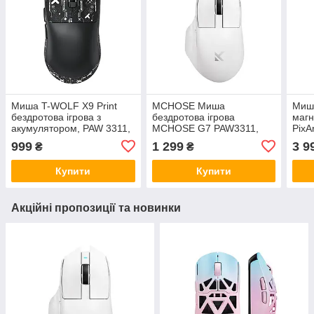
Миша T-WOLF X9 Print
MCHOSE Миша
Миша
бездротова ігрова з
бездротова ігрова
маг
акумулятором, PAW 3311,
MCHOSE G7 PAW3311,
PixA
12000 DPI 2,4G +
12000 DPI 2,4G +
DPI 
999
1 299
3 9
₴
₴
Bluetooth Black
Bluetooth + Wired White
Купити
Купити
Акційні пропозиції та новинки