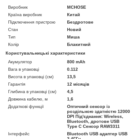
Виробник
MCHOSE
Країна виробник
Китай
Підключення пристрою
Бездротове
Стан
Новий
Тип
Миша
Колір
Блакитний
Користувальницькі характеристики
Акумулятор
800 mAh
Вага в упаковці
0.112
Висота в упаковці (см)
13,5
Гарантія
12 місяців
Глибина в упаковці (см)
4,5
Довжина кабелю, м
1,6
Додаткові функції
Оптичний сенсор із
роздільною здатністю 12000
DPI Під'єднання: Wireless,
Bluetooth, дротове USB
Type C Сенсор RAW3311
Інтерфейс
Bluetooth USB адаптер USB
2,4ГГц