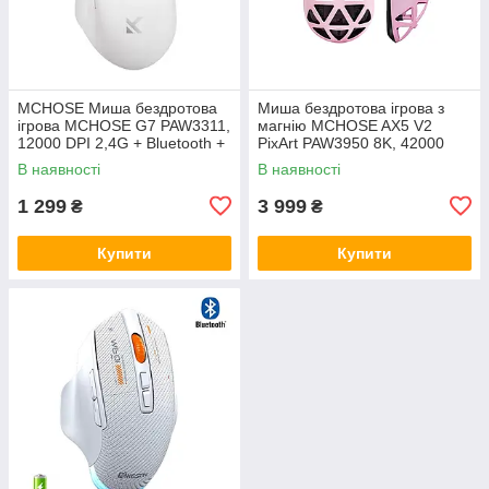
MCHOSE Миша бездротова
Миша бездротова ігрова з
ігрова MCHOSE G7 PAW3311,
магнію MCHOSE AX5 V2
12000 DPI 2,4G + Bluetooth +
PixArt PAW3950 8K, 42000
Wired White
DPI 2,4G+Bluetooth+Wired
В наявності
В наявності
1 299
3 999
₴
₴
Купити
Купити