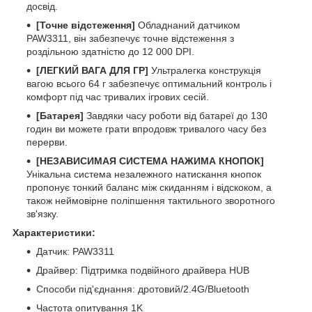
досвід.
[Точне відстеження]
Обладнаний датчиком
PAW3311, він забезпечує точне відстеження з
роздільною здатністю до 12 000 DPI.
[ЛЕГКИЙ ВАГА ДЛЯ ГР]
Ультралегка конструкція
вагою всього 64 г забезпечує оптимальний контроль і
комфорт під час тривалих ігрових сесій.
[Батарея]
Завдяки часу роботи від батареї до 130
годин ви можете грати впродовж тривалого часу без
перерви.
[НЕЗАВИСИМАЯ СИСТЕМА НАЖИМА КНОПОК]
Унікальна система незалежного натискання кнопок
пропонує тонкий баланс між скиданням і відскоком, а
також неймовірне поліпшення тактильного зворотного
зв'язку.
Характеристики:
Датчик: PAW3311
Драйвер: Підтримка подвійного драйвера HUB
Способи під'єднання: дротовий/2.4G/Bluetooth
Частота опитування 1K