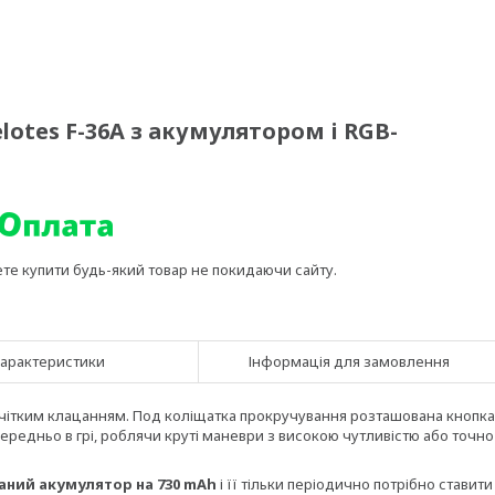
otes F-36A з акумулятором і RGB-
ете купити будь-який товар не покидаючи сайту.
арактеристики
Інформація для замовлення
 чітким клацанням.
Под
коліщатка прокручування розташована кнопка
редньо в грі, роблячи круті маневри з високою чутливістю або точно
аний акумулятор на
730
mAh
і її тільки періодично потрібно ставити