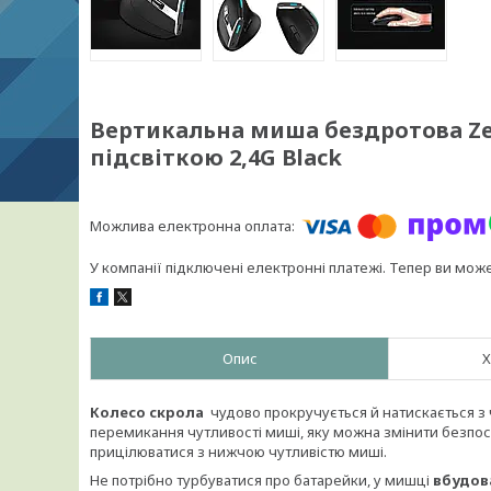
Вертикальна миша бездротова Zel
підсвіткою 2,4G Black
У компанії підключені електронні платежі. Тепер ви мож
Опис
Х
Колесо скрола
чудово прокручується й натискається з
перемикання чутливості миші, яку можна змінити безпосе
прицілюватися з нижчою чутливістю миші.
Не потрібно турбуватися про батарейки, у мишці
вбудов