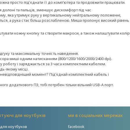
ожна просто під'єднати її до комп'ютера та продовжити працювати.
я долоні та пальців, зменшує дискомфорт під час
му, яка утримує руку у вертикальному нейтральному положенні,
ься, а рука стає більш розслабленою. Миша пропонує високий рівень
увати кожну кнопку та створити макроси, а також налаштувати колір
ідгуку та максимальну точність наведення.
рсора миші одним натисканням
(800/1200/1600/2000/2400 dpi)
.
 роботу і заряджається за 3
часа
комплектним кабелем.
дь-якому місці.
невідповідніший момент? Під'єднай комплектний кабель і
ного додаткового ПЗ, тобі потрібен тільки вільний
USB-A порт.
туючі для ноутбуків
ми в соціальних мережах
для ноутбуков
facebook