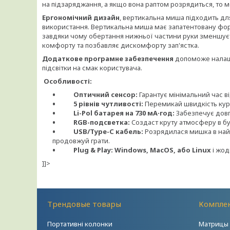
на підзаряджання, а якщо вона раптом розрядиться, то м
Ергономічний дизайн
, вертикальна миша підходить дл
використання
.
Вертикальна миша має запатентовану фор
завдяки чому обертання нижньої частини руки зменшуєт
комфорту та позбавляє дискомфорту зап'ястка.
Додаткове програмне забезпечення
допоможе налашт
підсвітки на смак користувача.
Особливості:
Оптичний сенсор:
Гарантує мінімальний час в
5 рівнів чутливості:
Перемикай швидкість ку
Li-Pol батарея на 730 мА·год:
Забезпечує довгу
RGB-подсветка:
Cоздаст круту атмосферу в бу
USB/Type-C кабель:
Розрядилася мишка в най
продовжуй грати.
Plug & Play: Windows, MacOS, або Linux
і жод
]]>
Трендовые товары
Комплек
Портативні колонки
Матрицы 