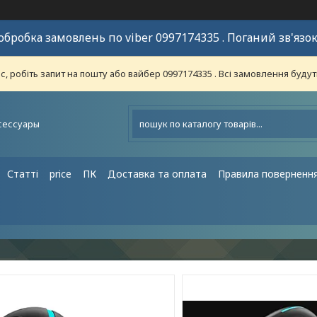
обробка замовлень по viber 0997174335 . Поганий зв'язок
 робіть запит на пошту або вайбер 0997174335 . Всі замовлення будут
сессуары
Статті
price
ПК
Доставка та оплата
Правила поверненн