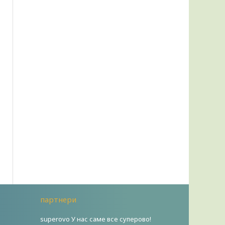
партнери
superovo У нас саме все суперово!