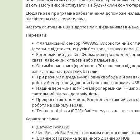
дають змогу використовувати її з будь-якими комп'ютер
Додаткове програмне
забезпечення допоможе налашту
підсвітки на смак користувача.
Частота опитування 8К з дротовим під'єднанням і К-нан
Переваги:
Флагманський сенсор PAW3395: Високоточний оптичн
ідеальне відстеження рухів без зривів та акселерації.
Ергономічний дизайн: Форма миші розроблена для
хвата (ладонний, кігтьовий або пальцевий).
Оптимізована вага (приблизно 70 г, залежно від вер
зап'ястя під час тривалих баталій.
Три режими під'єднання: Повна свобода дій завдяки 
роботи й енергоощадження) і дротового режиму USB-C
Надійні перемикачі: Якісні мікроперемикачі (Huano
тактильний відгук і довговічність.
Прекрасна автономність: Енергоефективний сенсор
роботи на одному заряді.
Тефлонові ніжки (PTFE): Забезпечують плавне та ш
Характеристики:
Датчик: PAW3395
Чип: Realtek Rui Sheng з низьким енергоспоживанн
Драйвер: Підтримка подвійного драйвера HUB