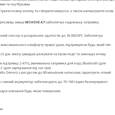
ами та ноутбуками.
вати кожну кнопку та створити макроси, а також налаштувати колір
о ресивер, миша
MCHOSE A7
забезпечує наднизьку затримку.
ий сенсор із роздільною здатністю до 26 000 DPI. Забезпечує
 максимального комфорту правої руки, підтримуючи будь-який тип
сії) дає змогу швидше реагувати на ігрові події та зменшує втому
підтримці 2.4 ГГц (мінімальна затримка для ігор), Bluetooth (для
 (для заряджання під час гри).
 або Omron) з ресурсом до 80 мільйонів натискань гарантують чіткий
 і ємний акумулятор забезпечують до 70-100 годин безперервної
видке ковзання будь-якою поверхнею.
ям