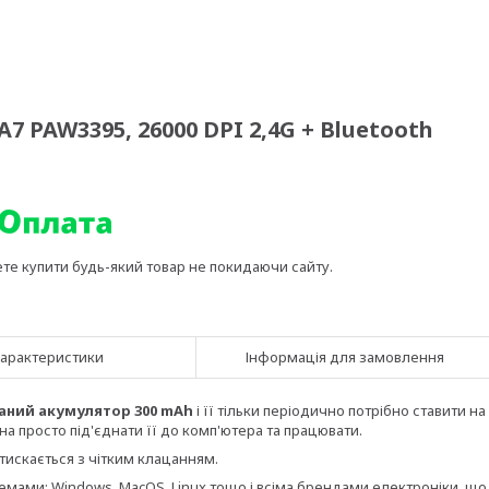
 PAW3395, 26000 DPI 2,4G + Bluetooth
ете купити будь-який товар не покидаючи сайту.
арактеристики
Інформація для замовлення
аний акумулятор 300 mAh
і її тільки періодично потрібно ставити на
а просто під'єднати її до комп'ютера та працювати.
тискається з чітким клацанням.
емами: Windows, MacOS, Linux тощо і всіма брендами електроніки, що