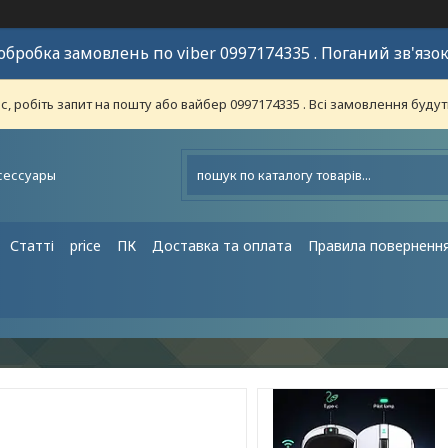
обробка замовлень по viber 0997174335 . Поганий зв'язок
 робіть запит на пошту або вайбер 0997174335 . Всі замовлення будут
сессуары
Статті
price
ПК
Доставка та оплата
Правила поверненн