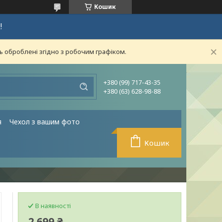
Кошик
!
ь оброблені згідно з робочим графіком.
+380 (99) 717-43-35
+380 (63) 628-98-88
я
Чехол з вашим фото
Кошик
В наявності
2 699 ₴