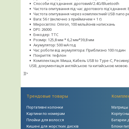
Способи під'єднання: дротовий/2.4G/Bluetooth
Частота опитування під час дротового під'єднання: 
Частота опитування через комплектний USB nano ре
Вага: 56 г (включно з приймачем + 1 г)
Мікросвітло: Omron, 100 мільйонів натискань
DPI: 26000
Енкодер: TTC
Розмір: 125,8 мм * 6,2 мм*39,8 мм
Акумулятор: 500 мА·год
Час роботи від акумулятора: Приблизно 100 годин
Покриття: тефлон
Комплектація: Миша, Кабель USB to Type-C, Ресивер
USB, документація англійською та китайською мовою.
]]>
Трендовые товары
Комплек
Портативні колонки
Матрицы 
Картини по номерам
Корпусны
Плойки для волосся
Батареи 
Кишені для жорстких дисків
Блоки пи