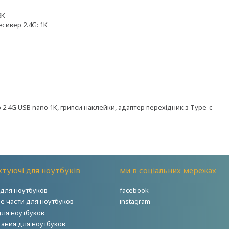
8K
сивер 2.4G: 1K
 2.4G USB nano 1K, грипси наклейки, адаптер перехідник з Type-c
туючі для ноутбуків
ми в соціальних мережах
для ноутбуков
facebook
е части для ноутбуков
instagram
для ноутбуков
тания для ноутбуков