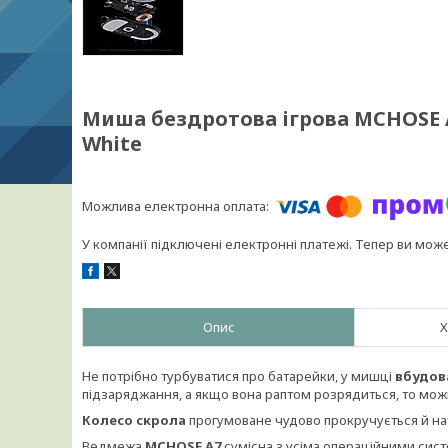
Миша бездротова ігрова MCHOSE A7
White
У компанії підключені електронні платежі. Тепер ви мож
Опис
Х
Не потрібно турбуватися про батарейки, у мишці
вбудов
підзаряджання, а якщо вона раптом розрядиться, то можн
Колесо скрола
прогумоване чудово прокручується й на
Ведмежа
MCHOSE A7
сумісна з усіма операційними сист