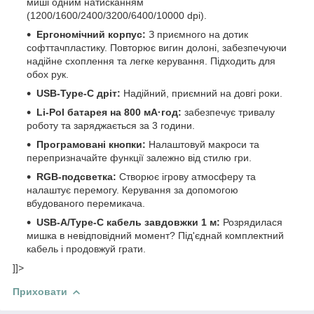
миші одним натисканням
(1200/1600/2400/3200/6400/10000 dpi).
Ергономічний корпус:
З приємного на дотик
софттачпластику. Повторює вигин долоні, забезпечуючи
надійне схоплення та легке керування. Підходить для
обох рук.
USB-Type-C дріт:
Надійний, приємний на довгі роки.
Li-Pol батарея на 800 мА·год:
забезпечує тривалу
роботу та заряджається за 3 години.
Програмовані кнопки:
Налаштовуй макроси та
перепризначайте функції залежно від стилю гри.
RGB-подсветка:
Створює ігрову атмосферу та
налаштує перемогу. Керування за допомогою
вбудованого перемикача.
USB-А/Type-C кабель завдовжки 1 м:
Розрядилася
мишка в невідповідний момент? Під'єднай комплектний
кабель і продовжуй грати.
]]>
Приховати