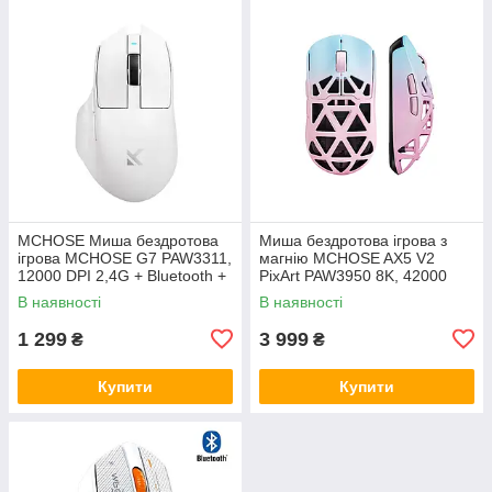
MCHOSE Миша бездротова
Миша бездротова ігрова з
ігрова MCHOSE G7 PAW3311,
магнію MCHOSE AX5 V2
12000 DPI 2,4G + Bluetooth +
PixArt PAW3950 8K, 42000
Wired White
DPI 2,4G+Bluetooth+Wired
В наявності
В наявності
1 299
3 999
₴
₴
Купити
Купити