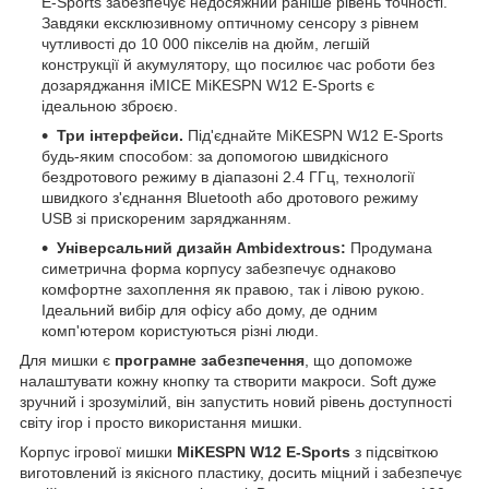
E-Sports забезпечує недосяжний раніше рівень точності.
Завдяки ексклюзивному оптичному сенсору з рівнем
чутливості до 10 000 пікселів на дюйм, легшій
конструкції й акумулятору, що посилює час роботи без
дозаряджання iMICE MiKESPN W12 E-Sports є
ідеальною зброєю.
Три інтерфейси.
Під'єднайте MiKESPN W12 E-Sports
будь-яким способом: за допомогою швидкісного
бездротового режиму в діапазоні 2.4 ГГц, технології
швидкого з'єднання Bluetooth або дротового режиму
USB зі прискореним заряджанням.
Універсальний дизайн
Ambidextrous
:
Продумана
симетрична форма корпусу забезпечує однаково
комфортне захоплення як правою, так і лівою рукою.
Ідеальний вибір для офісу або дому, де одним
комп'ютером користуються різні люди.
Для мишки є
програмне забезпечення
, що допоможе
налаштувати кожну кнопку та створити макроси. Soft дуже
зручний і зрозумілий, він запустить новий рівень доступності
світу ігор і просто використання мишки.
Корпус ігрової мишки
MiKESPN W12 E-Sports
з підсвіткою
виготовлений із якісного пластику, досить міцний і забезпечує