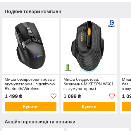
Подібні товари компанії
Миша бездротова ігрова з
Миша бездротова,
Миша
акумулятором і підсвіткою
безшумна MiKESPN W601
без
Bluetooth/Wireless
з акумулятором і
з ак
MiKESPN W13 E-Sports
підсвіткою 2,4G+Bluetooth
підс
1 499
1 099
1 0
₴
₴
Black
Black
Blue
Купити
Купити
Акційні пропозиції та новинки