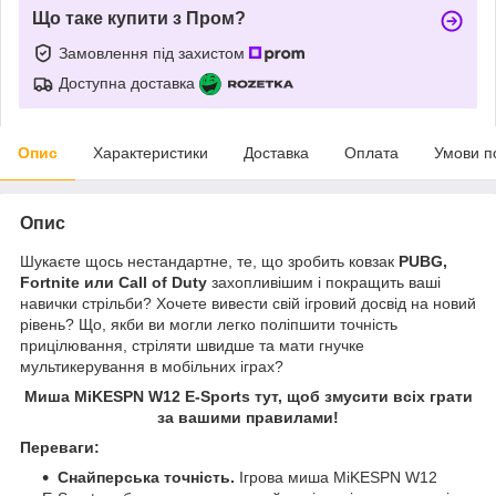
Що таке купити з Пром?
Замовлення під захистом
Доступна доставка
Опис
Характеристики
Доставка
Оплата
Умови п
Опис
Шукаєте щось нестандартне, те, що зробить ковзак
PUBG,
Fortnite или Call of Duty
захопливішим і покращить ваші
навички стрільби? Хочете вивести свій ігровий досвід на новий
рівень? Що, якби ви могли легко поліпшити точність
прицілювання, стріляти швидше та мати гнучке
мультикерування в мобільних іграх?
Миша MiKESPN W12 E-Sports тут, щоб змусити всіх грати
за вашими правилами!
Переваги:
Снайперська точність.
Ігрова миша MiKESPN W12