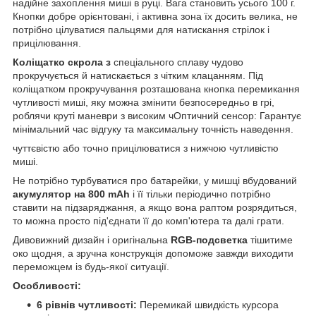
надійне захоплення миші в руці. Вага становить усього 100 г.
Кнопки добре орієнтовані, і активна зона їх досить велика, не
потрібно цілуватися пальцями для натискання стрілок і
прицілювання.
Коліщатко скрола з
спеціального сплаву чудово
прокручується й натискається з чітким клацанням. Під
коліщатком прокручування розташована кнопка перемикання
чутливості миші, яку можна змінити безпосередньо в грі,
роблячи круті маневри з високим чОптичний сенсор: Гарантує
мінімальний час відгуку та максимальну точність наведення.
чуттєвістю або точно прицілюватися з нижчою чутливістю
миші.
Не потрібно турбуватися про батарейки, у мишці вбудований
акумулятор на 800 mAh
і її тільки періодично потрібно
ставити на підзаряджання, а якщо вона раптом розрядиться,
то можна просто під'єднати її до комп'ютера та далі грати.
Дивовижний дизайн і оригінальна
RGB-подсветка
тішитиме
око щодня, а зручна конструкція допоможе завжди виходити
переможцем із будь-якої ситуації.
Особливості:
6 рівнів чутливості:
Перемикай швидкість курсора