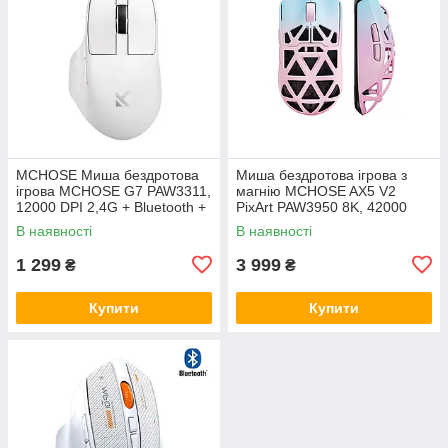
MCHOSE Миша бездротова
Миша бездротова ігрова з
ігрова MCHOSE G7 PAW3311,
магнію MCHOSE AX5 V2
12000 DPI 2,4G + Bluetooth +
PixArt PAW3950 8K, 42000
Wired White
DPI 2,4G+Bluetooth+Wired
В наявності
В наявності
1 299
3 999
₴
₴
Купити
Купити