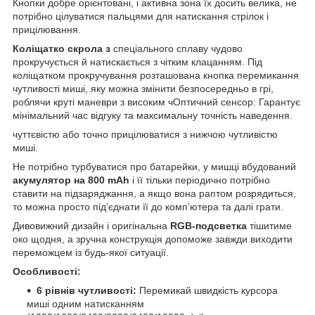
Кнопки добре орієнтовані, і активна зона їх досить велика, не
потрібно цілуватися пальцями для натискання стрілок і
прицілювання.
Коліщатко скрола з
спеціального сплаву чудово
прокручується й натискається з чітким клацанням. Під
коліщатком прокручування розташована кнопка перемикання
чутливості миші, яку можна змінити безпосередньо в грі,
роблячи круті маневри з високим чОптичний сенсор: Гарантує
мінімальний час відгуку та максимальну точність наведення.
чуттєвістю або точно прицілюватися з нижчою чутливістю
миші.
Не потрібно турбуватися про батарейки, у мишці вбудований
акумулятор на 800 mAh
і її тільки періодично потрібно
ставити на підзаряджання, а якщо вона раптом розрядиться,
то можна просто під'єднати її до комп'ютера та далі грати.
Дивовижний дизайн і оригінальна
RGB-подсветка
тішитиме
око щодня, а зручна конструкція допоможе завжди виходити
переможцем із будь-якої ситуації.
Особливості:
6 рівнів чутливості:
Перемикай швидкість курсора
миші одним натисканням