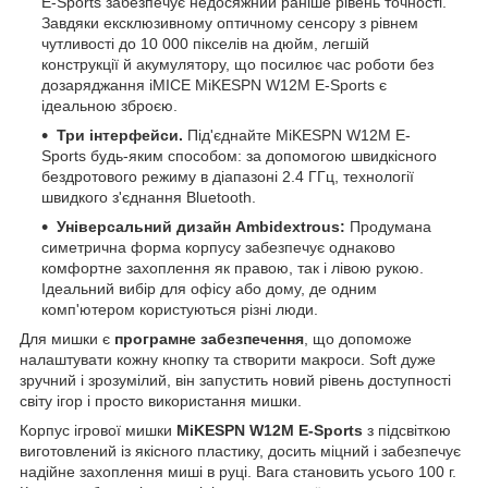
E-Sports забезпечує недосяжний раніше рівень точності.
Завдяки ексклюзивному оптичному сенсору з рівнем
чутливості до 10 000 пікселів на дюйм, легшій
конструкції й акумулятору, що посилює час роботи без
дозаряджання iMICE MiKESPN W12M E-Sports є
ідеальною зброєю.
Три інтерфейси.
Під'єднайте MiKESPN W12M E-
Sports будь-яким способом: за допомогою швидкісного
бездротового режиму в діапазоні 2.4 ГГц, технології
швидкого з'єднання Bluetooth.
Універсальний дизайн
Ambidextrous
:
Продумана
симетрична форма корпусу забезпечує однаково
комфортне захоплення як правою, так і лівою рукою.
Ідеальний вибір для офісу або дому, де одним
комп'ютером користуються різні люди.
Для мишки є
програмне забезпечення
, що допоможе
налаштувати кожну кнопку та створити макроси. Soft дуже
зручний і зрозумілий, він запустить новий рівень доступності
світу ігор і просто використання мишки.
Корпус ігрової мишки
MiKESPN W12M E-Sports
з підсвіткою
виготовлений із якісного пластику, досить міцний і забезпечує
надійне захоплення миші в руці. Вага становить усього 100 г.