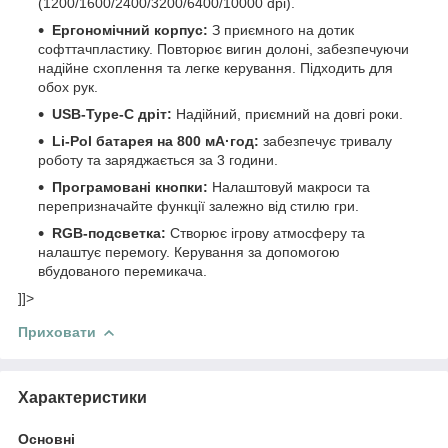
(1200/1600/2400/3200/6400/10000 dpi).
Ергономічний корпус:
З приємного на дотик
софттачпластику. Повторює вигин долоні, забезпечуючи
надійне схоплення та легке керування. Підходить для
обох рук.
USB-Type-C дріт:
Надійний, приємний на довгі роки.
Li-Pol батарея на 800 мА·год:
забезпечує тривалу
роботу та заряджається за 3 години.
Програмовані кнопки:
Налаштовуй макроси та
перепризначайте функції залежно від стилю гри.
RGB-подсветка:
Створює ігрову атмосферу та
налаштує перемогу. Керування за допомогою
вбудованого перемикача.
]]>
Приховати
Характеристики
Основні