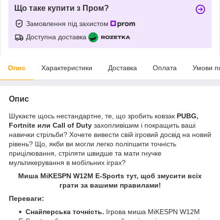
Що таке купити з Пром?
Замовлення під захистом
Доступна доставка
Опис
Характеристики
Доставка
Оплата
Умови п
Опис
Шукаєте щось нестандартне, те, що зробить ковзак
PUBG,
Fortnite или Call of Duty
захопливішим і покращить ваші
навички стрільби? Хочете вивести свій ігровий досвід на новий
рівень? Що, якби ви могли легко поліпшити точність
прицілювання, стріляти швидше та мати гнучке
мультикерування в мобільних іграх?
Миша MiKESPN W12M E-Sports тут, щоб змусити всіх
грати за вашими правилами!
Переваги:
Снайперська точність.
Ігрова миша MiKESPN W12M