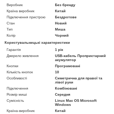
Виробник
Без бренду
Країна виробник
Китай
Підключення пристрою
Бездротове
Стан
Новий
Тип
Миша
Колір
Чорний
Користувальницькі характеристики
Гарантія
1 рік
Джерело живлення
USB-кабель Проприєтарний
акумулятор
Кнопки
Програмовані
Кількість кнопок
10
Особливості
Симетрична для правої та
лівої руки
Підключення
Комбіновані
Розмір миші
Середня
Сумісність
Linux Mac OS Microsoft
Windows
Країна-виробник
Китай