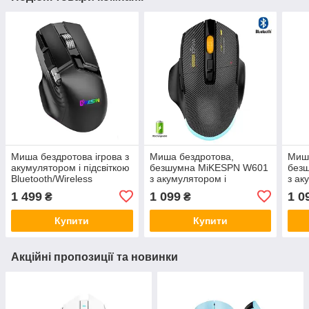
Миша бездротова ігрова з
Миша бездротова,
Миша
акумулятором і підсвіткою
безшумна MiKESPN W601
без
Bluetooth/Wireless
з акумулятором і
з ак
MiKESPN W13 E-Sports
підсвіткою 2,4G+Bluetooth
підс
1 499
1 099
1 0
₴
₴
Black
Black
Blue
Купити
Купити
Акційні пропозиції та новинки