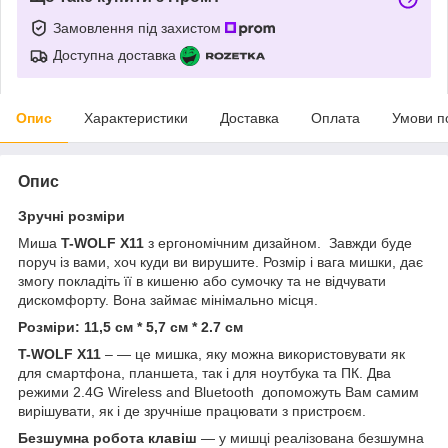
Замовлення під захистом
Доступна доставка
Опис
Характеристики
Доставка
Оплата
Умови п
Опис
Зручні розміри
Миша
T-WOLF X11
з ергономічним дизайном.
Завжди буде
поруч із вами, хоч куди ви вирушите. Розмір і вага мишки, дає
змогу покладіть її в кишеню або сумочку та не відчувати
дискомфорту. Вона займає мінімально місця.
Розміри:
11,5 см * 5,7 см * 2.7 см
T-WOLF X11
–
— це мишка, яку можна використовувати як
для смартфона, планшета, так і для ноутбука та ПК.
Два
режими
2.4G Wireless and Bluetooth допоможуть Вам самим
вирішувати, як і де зручніше працювати з пристроєм.
Безшумна робота клавіш
— у мишці реалізована безшумна