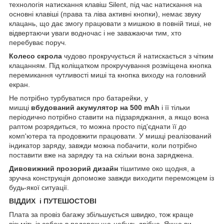
технологія натискання клавіш Silent, під час натискання на
основні клавіші (права та ліва активні кнопки), немає звуку
клацань, що дає змогу працювати з мишкою в повній тиші, не
відвертаючи уваги водночас і не заважаючи тим, хто
перебуває поруч.
Колесо скрола
чудово прокручується й натискається з чітким
клацанням. Під коліщатком прокручування розміщена кнопка
перемикання чутливості миші та кнопка виходу на головний
екран.
Не потрібно турбуватися про батарейки, у
мишці
вбудований акумулятор на 500 mAh
і її тільки
періодично потрібно ставити на підзаряджання, а якщо вона
раптом розрядиться, то можна просто під'єднати її до
комп'ютера та продовжити працювати. У мишці реалізований
індикатор заряду, завжди можна побачити, коли потрібно
поставити вже на зарядку та на скільки вона заряджена.
Дивовижний прозорий дизайн
тішитиме око щодня, а
зручна конструкція допоможе завжди виходити переможцем із
будь-якої ситуації.
ВІДДИХ і ПУТЕШОСТОВІ
Плата за провіз багажу збільшується швидко, тож краще
візьміть із собою в подорож що-небудь дрібне. Якщо ви