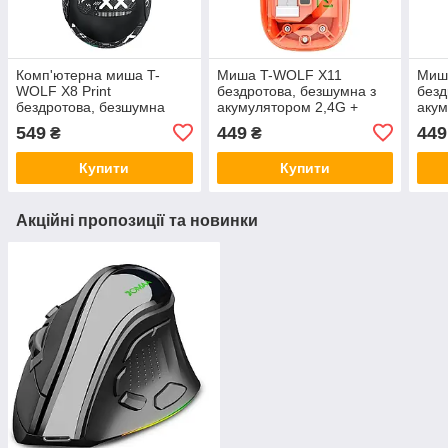
Комп'ютерна миша T-
Миша T-WOLF X11
Миш
WOLF X8 Print
бездротова, безшумна з
безд
бездротова, безшумна
акумулятором 2,4G +
акум
2,4G + Bluetooth Black
Bluetooth Orange
Blue
549
449
449
₴
₴
Купити
Купити
Акційні пропозиції та новинки