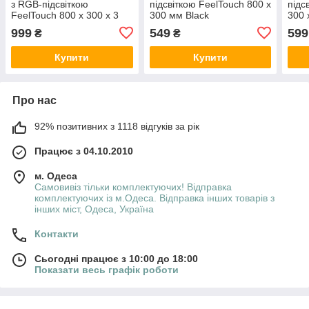
з RGB-підсвіткою
підсвіткою FeelTouch 800 x
підс
FeelTouch 800 x 300 x 3
300 мм Black
300 
мм Rock
999
549
599
₴
₴
Купити
Купити
Про нас
92% позитивних з 1118 відгуків за рік
Працює з 04.10.2010
м. Одеса
Самовивіз тільки комплектуючих! Відправка
комплектуючих із м.Одеса. Відправка інших товарів з
інших міст, Одеса, Україна
Контакти
Сьогодні працює з 10:00 до 18:00
Показати весь графік роботи