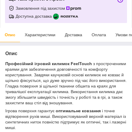
Замовлення під захистом
Доступна доставка
Опис
Характеристики
Доставка
Оплата
Умови п
Опис
Професійний ігровий килимок FeelTouch
з простроченими
краями для забезпечення довговічності та комфорту
користування. Завдяки каучуковій основі килимок не ковзає й
щільно фіксується, що дуже зручно під час його використання.
Гладка поверхня зі щільної тканини обшита на краях для
тривалішої експлуатації килимка. Використання килимка дає
змогу збільшити швидкість і точність у роботі та в грі, а також
захистити ваш стіл від зношування.
Ігрова поверхня гарантує
оптимальне ковзання
і точне
відтворення рухів миші. Використовуваний верхній матеріал із
синтетичних ниток повністю підтримує як оптичні, так і лазерні
миші.