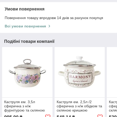
Умови повернення
Повернення товару впродовж 14 днів за рахунок покупця
Всі умови повернення
Подібні товари компанії
Каструля ем. 3,5л
Каструля ем. 2,5л /2
Каст
сферична з н/ж
сферична з н/ж обідком та
сфер
фурнітурою та скляною
скляною кришкою
скл
кришкою Анабель
Гармонія (молочна)
Лава
995,90
548,14
539