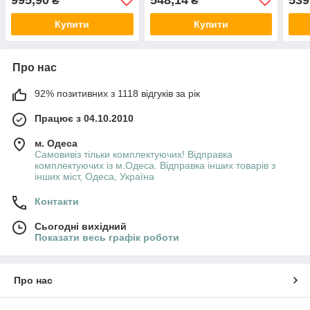
₴
₴
(молочна) I81913 ТМ
I61911/2 ТМ IDILIA
I619
IDILIA
Купити
Купити
Про нас
92% позитивних з 1118 відгуків за рік
Працює з 04.10.2010
м. Одеса
Самовивіз тільки комплектуючих! Відправка
комплектуючих із м.Одеса. Відправка інших товарів з
інших міст, Одеса, Україна
Контакти
Сьогодні вихідний
Показати весь графік роботи
Про нас