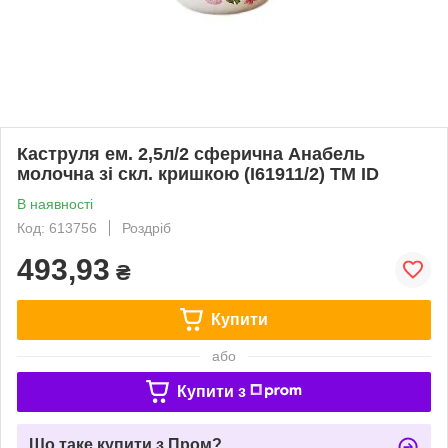
Каструля ем. 2,5л/2 сферична Анабель
молочна зі скл. кришкою (I61911/2) ТМ ID
В наявності
Код: 613756
Роздріб
493,93
₴
Купити
або
Купити з
Що таке купити з Пром?