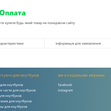
ете купити будь-який товар не покидаючи сайту.
арактеристики
Інформація для замовлення
туючі для ноутбуків
ми в соціальних мережах
для ноутбуков
facebook
е части для ноутбуков
instagram
для ноутбуков
тания для ноутбуков
ры для ноутбуков