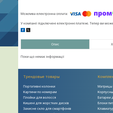
У компанії підключені електронні платежі. Тепер ви мож
Опис
Х
Поки що немає інформації
Трендовые товары
Комплек
Портативні колонки
Матрицы 
Картини по номерам
Корпусны
Плойки для волосся
Батареи 
Кишені для жорстких дисків
Блоки пи
Захисне скло для смартфонів
Клавиату