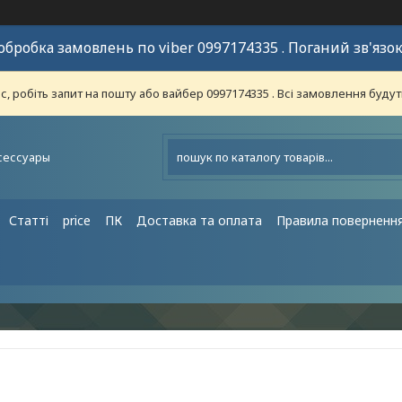
обробка замовлень по viber 0997174335 . Поганий зв'язок
 робіть запит на пошту або вайбер 0997174335 . Всі замовлення будут
сессуары
Статті
price
ПК
Доставка та оплата
Правила поверненн