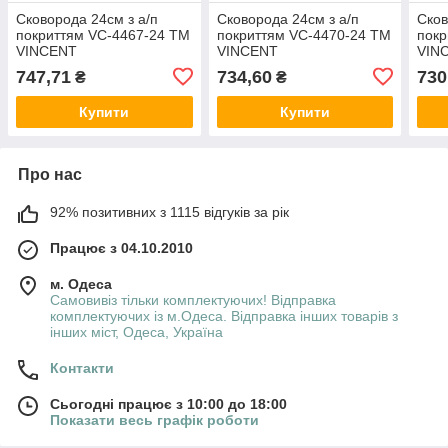
Сковорода 24см з а/п
Сковорода 24см з а/п
Сков
покриттям VC-4467-24 ТМ
покриттям VC-4470-24 ТМ
покр
VINCENT
VINCENT
VIN
747,71
734,60
730
₴
₴
Купити
Купити
Про нас
92% позитивних з 1115 відгуків за рік
Працює з 04.10.2010
м. Одеса
Самовивіз тільки комплектуючих! Відправка
комплектуючих із м.Одеса. Відправка інших товарів з
інших міст, Одеса, Україна
Контакти
Сьогодні працює з 10:00 до 18:00
Показати весь графік роботи