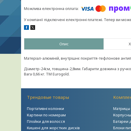
У компанії підключені електронні платежі. Тепер ви мож
Опис
Х
Матеріал-алюміній, внутрішнє покриття-тефлонове антип
Діаметр-24см, товщина-2,8мм. Габарити довжина з ручкою
Вага 0,66 кг. ТМ Eurogold.
Трендовые товары
Комплек
Портативні колонки
Матрицы 
Картини по номерам
Корпусны
Плойки для волосся
Батареи 
Кишені для жорстких дисків
Блоки пи