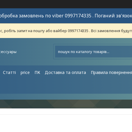
обробка замовлень по viber 0997174335 . Поганий зв'язок
 робіть запит на пошту або вайбер 0997174335 . Всі замовлення будут
сессуары
Статті
price
ПК
Доставка та оплата
Правила поверненн