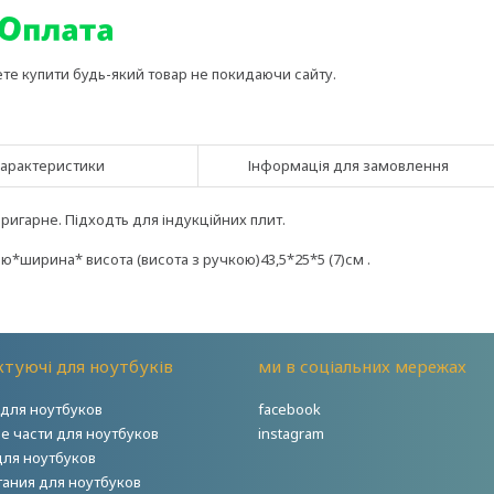
ете купити будь-який товар не покидаючи сайту.
арактеристики
Інформація для замовлення
ригарне. Підходть для індукційних плит.
*ширина* висота (висота з ручкою)43,5*25*5 (7)см .
туючі для ноутбуків
ми в соціальних мережах
для ноутбуков
facebook
е части для ноутбуков
instagram
для ноутбуков
тания для ноутбуков