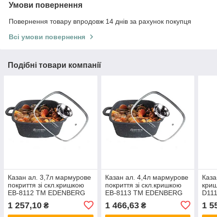
Умови повернення
Повернення товару впродовж 14 днів за рахунок покупця
Всі умови повернення
Подібні товари компанії
Казан ал. 3,7л мармурове
Казан ал. 4,4л мармурове
Каза
покриття зі скл.кришкою
покриття зі скл.кришкою
криш
ЕВ-8112 ТМ EDENBERG
ЕВ-8113 ТМ EDENBERG
D11
1 257,10
1 466,63
1 5
₴
₴