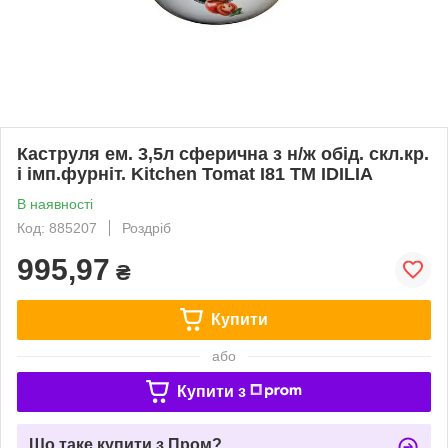
Каструля ем. 3,5л сферична з н/ж обід. скл.кр.
і імп.фурніт. Kitchen Tomat I81 ТМ IDILIA
В наявності
Код: 885207
Роздріб
995,97
₴
Купити
або
Купити з
Що таке купити з Пром?