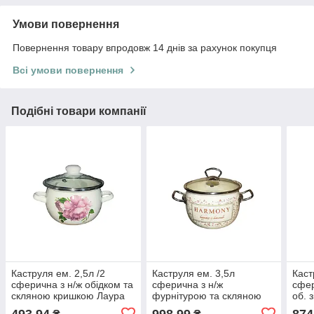
Умови повернення
Повернення товару впродовж 14 днів за рахунок покупця
Всі умови повернення
Подібні товари компанії
Каструля ем. 2,5л /2
Каструля ем. 3,5л
Каст
сферична з н/ж обідком та
сферична з н/ж
сфер
скляною кришкою Лаура
фурнітурою та скляною
об. 
(молочна) I61911/2 ТМ
кришкою Гармонія
IDIL
493,94
998,99
874