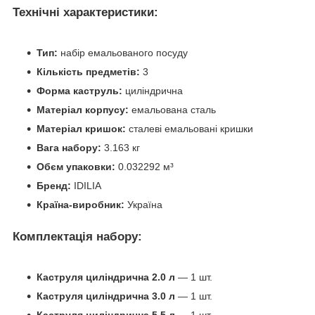
Технічні характеристики:
Тип:
набір емальованого посуду
Кількість предметів:
3
Форма каструль:
циліндрична
Матеріал корпусу:
емальована сталь
Матеріал кришок:
сталеві емальовані кришки
Вага набору:
3.163 кг
Обєм упаковки:
0.032292 м³
Бренд:
IDILIA
Країна-виробник:
Україна
Комплектація набору:
Каструля циліндрична 2.0 л
— 1 шт.
Каструля циліндрична 3.0 л
— 1 шт.
Каструля циліндрична 5.5 л
— 1 шт.