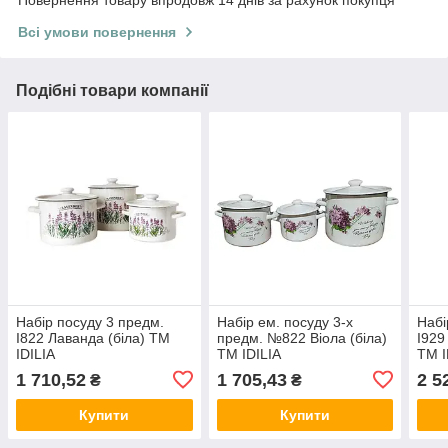
Повернення товару впродовж 14 днів за рахунок покупця
Всі умови повернення
Подібні товари компанії
Набір посуду 3 предм.
Набір ем. посуду 3-х
Набі
I822 Лаванда (біла) ТМ
предм. №822 Віола (біла)
I929
IDILIA
ТМ IDILIA
ТМ I
1 710,52
1 705,43
2 5
₴
₴
Купити
Купити