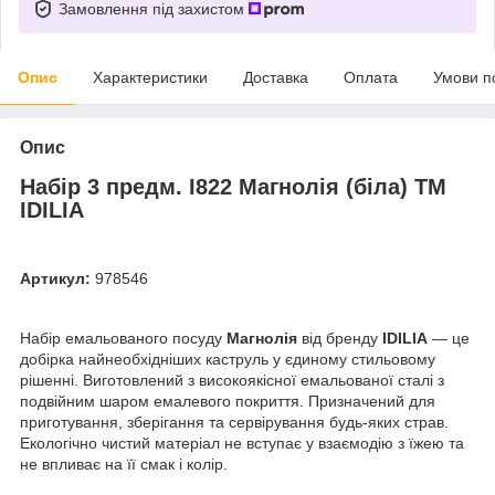
Замовлення під захистом
Опис
Характеристики
Доставка
Оплата
Умови п
Опис
Набір 3 предм. I822 Магнолія (біла) ТМ
IDILIA
Артикул:
978546
Набір емальованого посуду
Магнолія
від бренду
IDILIA
— це
добірка найнеобхідніших каструль у єдиному стильовому
рішенні. Виготовлений з високоякісної емальованої сталі з
подвійним шаром емалевого покриття. Призначений для
приготування, зберігання та сервірування будь-яких страв.
Екологічно чистий матеріал не вступає у взаємодію з їжею та
не впливає на її смак і колір.