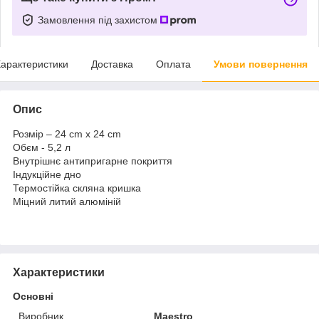
Замовлення під захистом
арактеристики
Доставка
Оплата
Умови повернення
Опис
Розмір – 24 cm x 24 cm
Обєм - 5,2 л
Внутрішнє антипригарне покриття
Індукційне дно
Термостійка скляна кришка
Міцний литий алюміній
Характеристики
Основні
Виробник
Maestro