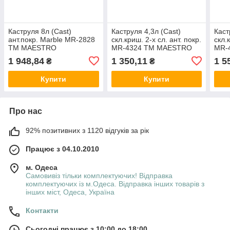
Каструля 8л (Cast)
Каструля 4,3л (Cast)
Каст
ант.покр. Marble MR-2828
скл.криш. 2-х сл. ант. покр.
скл.
ТМ MAESTRO
MR-4324 ТМ MAESTRO
MR-
1 948,84
1 350,11
1 5
₴
₴
Купити
Купити
Про нас
92% позитивних з 1120 відгуків за рік
Працює з 04.10.2010
м. Одеса
Самовивіз тільки комплектуючих! Відправка
комплектуючих із м.Одеса. Відправка інших товарів з
інших міст, Одеса, Україна
Контакти
Сьогодні працює з 10:00 до 18:00