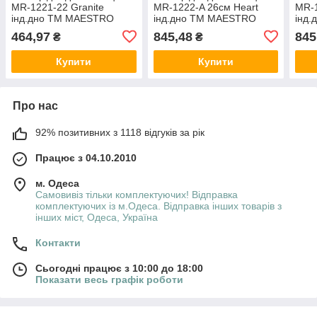
MR-1221-22 Granite
MR-1222-A 26см Heart
MR-1
інд.дно ТМ MAESTRO
інд.дно ТМ MAESTRO
інд
464,97
845,48
845
₴
₴
Купити
Купити
Про нас
92% позитивних з 1118 відгуків за рік
Працює з 04.10.2010
м. Одеса
Самовивіз тільки комплектуючих! Відправка
комплектуючих із м.Одеса. Відправка інших товарів з
інших міст, Одеса, Україна
Контакти
Сьогодні працює з 10:00 до 18:00
Показати весь графік роботи