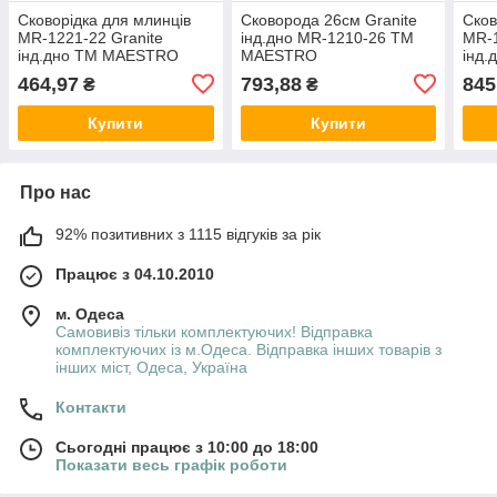
Сковорідка для млинців
Сковорода 26см Granite
Сков
MR-1221-22 Granite
інд.дно MR-1210-26 ТМ
MR-1
інд.дно ТМ MAESTRO
MAESTRO
інд
464,97
793,88
845
₴
₴
Купити
Купити
Про нас
92% позитивних з 1115 відгуків за рік
Працює з 04.10.2010
м. Одеса
Самовивіз тільки комплектуючих! Відправка
комплектуючих із м.Одеса. Відправка інших товарів з
інших міст, Одеса, Україна
Контакти
Сьогодні працює з 10:00 до 18:00
Показати весь графік роботи