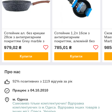
Сотейник ал. без кришки
Сотейник 1,2л 16см з
Сков
28см з антипригарним
антипригарним
Maes
покриттям Grey marble з
покриттям, алюміній без
Marb
алюмінію арт.4167 ТМ
кришки NK16-EE ТМ
1208
979,02
785,01
985
₴
₴
KAMILLE
EURO GOLD
Купити
Купити
Про нас
92% позитивних з 1119 відгуків за рік
Працює з 04.10.2010
м. Одеса
Самовивіз тільки комплектуючих! Відправка
комплектуючих із м.Одеса. Відправка інших товарів з
інших міст, Одеса, Україна