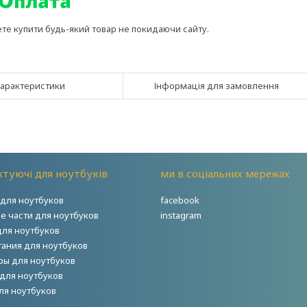
ете купити будь-який товар не покидаючи сайту.
арактеристики
Інформація для замовлення
туючі для ноутбуків
ми в соціальних мережах
для ноутбуков
facebook
е части для ноутбуков
instagram
для ноутбуков
тания для ноутбуков
ры для ноутбуков
для ноутбуков
ля ноутбуков