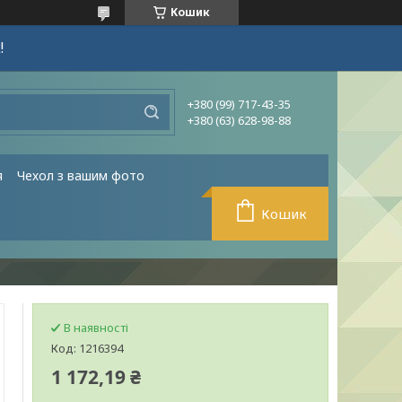
Кошик
!
+380 (99) 717-43-35
+380 (63) 628-98-88
я
Чехол з вашим фото
Кошик
В наявності
Код:
1216394
1 172,19 ₴