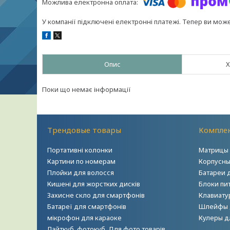
У компанії підключені електронні платежі. Тепер ви мож
Опис
Х
Поки що немає інформації
Трендовые товары
Комплек
Портативні колонки
Матрицы 
Картини по номерам
Корпусны
Плойки для волосся
Батареи 
Кишені для жорстких дисків
Блоки пи
Захисне скло для смартфонів
Клавиату
Батареї для смартфонів
Шлейфы 
мікрофон для караоке
Кулеры д
Лайткуб, фотокуб. Для фото товарів