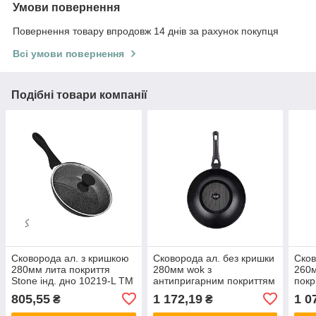
Умови повернення
Повернення товару впродовж 14 днів за рахунок покупця
Всі умови повернення
Подібні товари компанії
Сковорода ал. з кришкою
Сковорода ал. без кришки
Сков
280мм лита покриття
280мм wok з
260м
Stone інд. дно 10219-L ТМ
антипригарним покриттям
покр
STENSON
25-45-123 ТМ KRAUFF
KRA
805,55
1 172,19
1 0
₴
₴