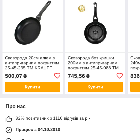
Сковорода 20см алюм.з
Сковорода без кришки
Сков
антипригарним покриттям
200мм з антипригарним
240м
25-45-235 ТМ KRAUFF
покриттям 25-45-088 ТМ
покр
KRAUFF
KRA
500,07
745,56
836
₴
₴
Купити
Купити
Про нас
92% позитивних з 1116 відгуків за рік
Працює з 04.10.2010