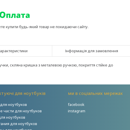
ете купити будь-який товар не покидаючи сайту.
арактеристики
Інформація для замовлення
ручки, скляна кришка з металевою ручкою, покриття стійке до
туючі для ноутбуків
ми в соціальних мережах
для ноутбуков
facebook
е части для ноутбуков
instagram
для ноутбуков
тания для ноутбуков