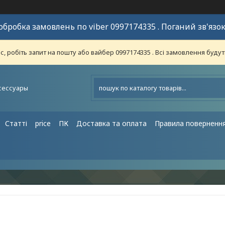
обробка замовлень по viber 0997174335 . Поганий зв'язок
 робіть запит на пошту або вайбер 0997174335 . Всі замовлення будут
сессуары
Статті
price
ПК
Доставка та оплата
Правила поверненн