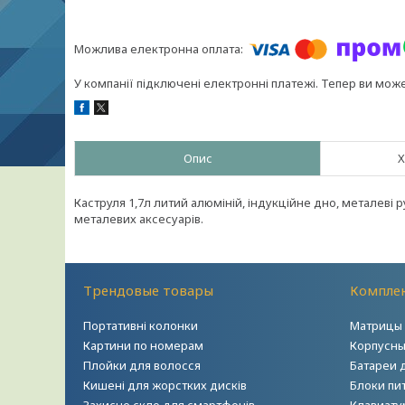
У компанії підключені електронні платежі. Тепер ви мож
Опис
Х
Каструля 1,7л литий алюміній, індукційне дно, металеві 
металевих аксесуарів.
Трендовые товары
Комплек
Портативні колонки
Матрицы 
Картини по номерам
Корпусны
Плойки для волосся
Батареи 
Кишені для жорстких дисків
Блоки пи