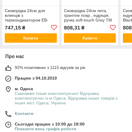
Сковорідка 24см для
Сковорідка 24см лита,
Сков
млинців з
гранітне покр., індукція,
інду
термоіндикатором EB-
ручка soft-touch Grey ТМ
Blac
13103 ТМ EDENBERG
FISHER
747,15
808,31
808
₴
₴
Купити
Купити
Про нас
92% позитивних з 1115 відгуків за рік
Працює з 04.10.2010
м. Одеса
Самовивіз тільки комплектуючих! Відправка
комплектуючих із м.Одеса. Відправка інших товарів з
інших міст, Одеса, Україна
Контакти
Сьогодні працює з 10:00 до 18:00
Показати весь графік роботи