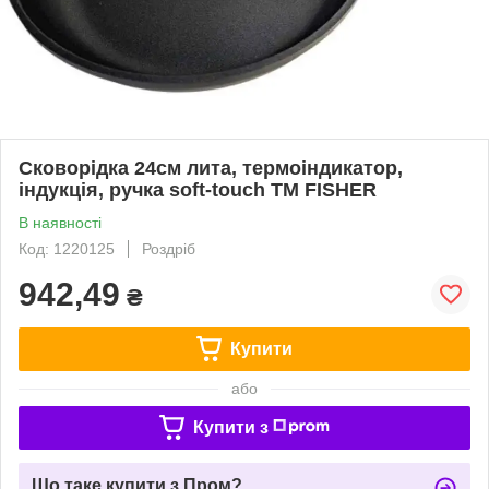
Сковорідка 24см лита, термоіндикатор,
індукція, ручка soft-touch ТМ FISHER
В наявності
Код: 1220125
Роздріб
942,49
₴
Купити
або
Купити з
Що таке купити з Пром?