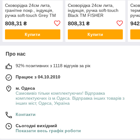
Сковорідка 24см лита,
Сковорідка 24см лита,
Сков
гранітне покр., індукція,
індукція, ручка soft-touch
терм
ручка soft-touch Grey ТМ
Black ТМ FISHER
ручк
FISHER
FIS
808,31
808,31
942
₴
₴
Купити
Купити
Про нас
92% позитивних з 1118 відгуків за рік
Працює з 04.10.2010
м. Одеса
Самовивіз тільки комплектуючих! Відправка
комплектуючих із м.Одеса. Відправка інших товарів з
інших міст, Одеса, Україна
Контакти
Сьогодні вихідний
Показати весь графік роботи