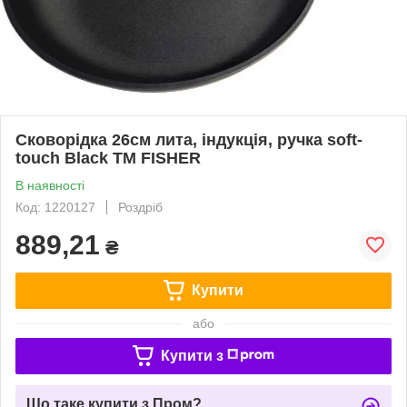
Сковорідка 26см лита, індукція, ручка soft-
touch Black ТМ FISHER
В наявності
Код: 1220127
Роздріб
889,21
₴
Купити
або
Купити з
Що таке купити з Пром?