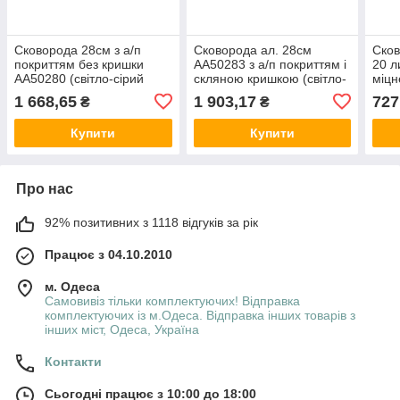
Сковорода 28см з а/п
Сковорода ал. 28см
Сков
покриттям без кришки
АА50283 з а/п покриттям і
20 л
АА50280 (світло-сірий
скляною кришкою (світло-
міцн
граніт) ТМ TALKO
сірий граніт) ТМ TALKO
GRA
1 668,65
1 903,17
727
₴
₴
Купити
Купити
Про нас
92% позитивних з 1118 відгуків за рік
Працює з 04.10.2010
м. Одеса
Самовивіз тільки комплектуючих! Відправка
комплектуючих із м.Одеса. Відправка інших товарів з
інших міст, Одеса, Україна
Контакти
Сьогодні працює з 10:00 до 18:00