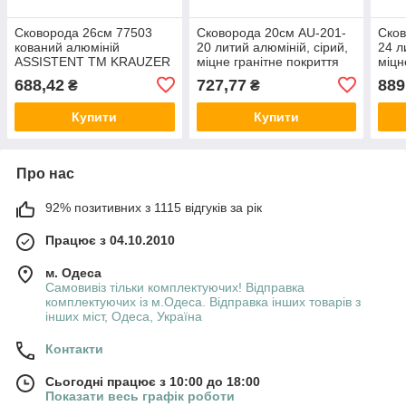
Сковорода 26см 77503
Сковорода 20см AU-201-
Сков
кований алюміній
20 литий алюміній, сірий,
24 л
ASSISTENT ТМ KRAUZER
міцне гранітне покриття
міцн
GRANITE ТМ AURETI
GRA
688,42
727,77
889
₴
₴
Купити
Купити
Про нас
92% позитивних з 1115 відгуків за рік
Працює з 04.10.2010
м. Одеса
Самовивіз тільки комплектуючих! Відправка
комплектуючих із м.Одеса. Відправка інших товарів з
інших міст, Одеса, Україна
Контакти
Сьогодні працює з 10:00 до 18:00
Показати весь графік роботи