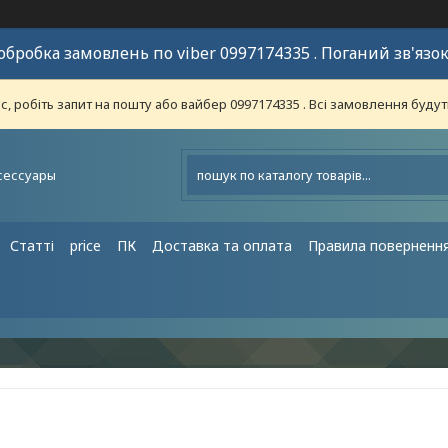
обробка замовлень по viber 0997174335 . Поганий зв'язок
 робіть запит на пошту або вайбер 0997174335 . Всі замовлення будут
сессуары
Статті
price
ПК
Доставка та оплата
Правила поверненн