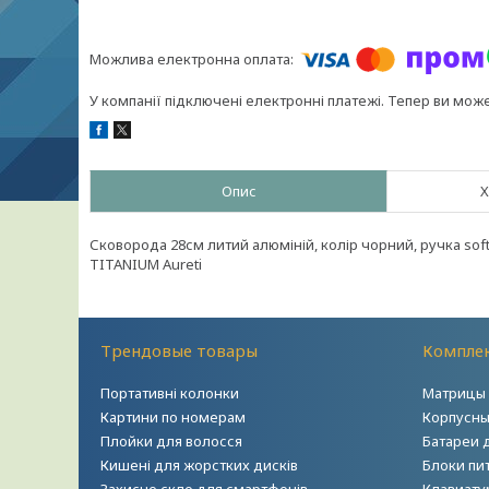
У компанії підключені електронні платежі. Тепер ви мож
Опис
Х
Сковорода 28см литий алюміній, колір чорний, ручка soft
TITANIUM Aureti
Трендовые товары
Комплек
Портативні колонки
Матрицы 
Картини по номерам
Корпусны
Плойки для волосся
Батареи 
Кишені для жорстких дисків
Блоки пи