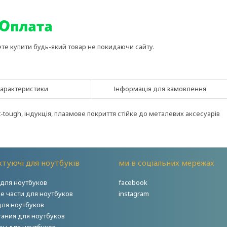
ете купити будь-який товар не покидаючи сайту.
арактеристики
Інформація для замовлення
-tough, індукція, плазмове покриття стійке до металевих аксесуарів
туючі для ноутбуків
ми в соціальних мережах
для ноутбуков
facebook
е части для ноутбуков
instagram
для ноутбуков
тания для ноутбуков